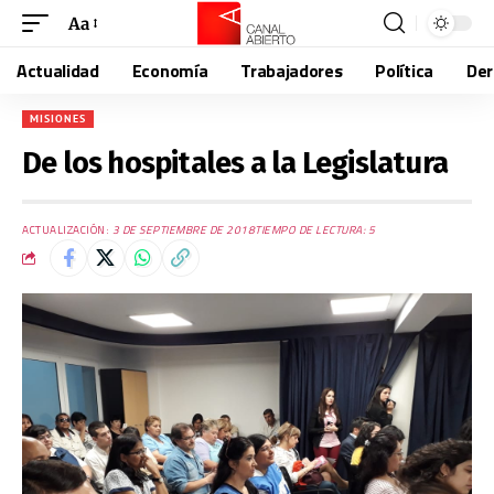
Aa
Actualidad
Economía
Trabajadores
Política
De
MISIONES
De los hospitales a la Legislatura
ACTUALIZACIÓN:
3 DE SEPTIEMBRE DE 2018
TIEMPO DE LECTURA: 5