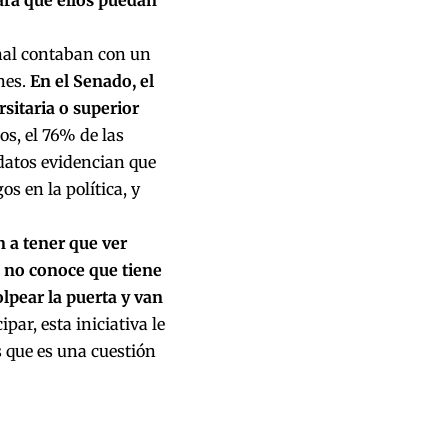
onal contaban con un
nes.
En el Senado, el
sitaria o superior
s, el 76% de las
 datos evidencian que
 en la política, y
n a tener que ver
 no conoce que tiene
lpear la puerta y van
par, esta iniciativa le
s que es una cuestión