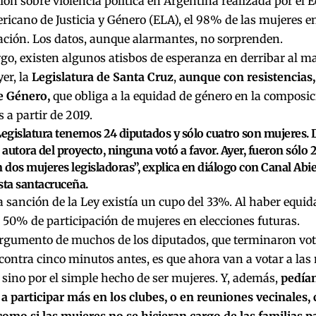
ión sobre violencia política en Argentina realizada por el 
icano de Justicia y Género (ELA),
el 98% de las mujeres en
ación
. Los datos, aunque alarmantes, no sorprenden.
o, existen algunos atisbos de esperanza en derribar al m
yer, la
Legislatura de Santa Cruz
,
aunque con resistencias,
e Género,
que obliga a la equidad de género en la composici
 a partir de 2019.
Legislatura tenemos 24 diputados y sólo cuatro son mujeres. 
a autora del proyecto, ninguna votó a favor. Ayer, fueron sólo 
n dos mujeres legisladoras”, explica en diálogo con Canal Abie
sta santacruceña.
a sanción de la Ley existía un cupo del 33%. Al haber equi
50% de participación de mujeres en elecciones futuras.
argumento de muchos de los diputados, que terminaron v
contra cinco minutos antes, es que ahora van a votar a las
sino por el simple hecho de ser mujeres. Y, además,
pedían
 participar más en los clubes, o en reuniones vecinales,
como si las mujeres no se hicieran cargo de las familias 