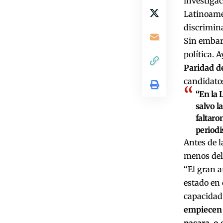
investigac
Latinoamer
discrimin
Sin embarg
política. A
Paridad d
candidatos
“En la 
salvo l
faltaro
periodi
Antes de l
menos del 
“El gran 
estado en 
capacidad 
empiecen a
pasara, o 