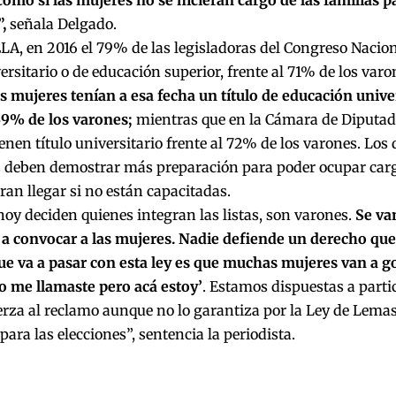
,
señala Delgado.
LA, en 2016 el 79% de las legisladoras del Congreso Naci
versitario o de educación superior, frente al 71% de los varo
 mujeres tenían a esa fecha un título de educación univer
69% de los varones;
mientras que en la Cámara de Diputado
enen título universitario frente al 72% de los varones. Los
 deben demostrar más preparación para poder ocupar cargos
ran llegar si no están capacitadas.
oy deciden quienes integran las listas, son varones.
Se va
 a convocar a las mujeres. Nadie defiende un derecho que
ue va a pasar con esta ley es que muchas mujeres van a go
no me llamaste pero acá estoy’
. Estamos dispuestas a partici
erza al reclamo aunque no lo garantiza por la Ley de Lema
 para las elecciones”, sentencia la periodista.