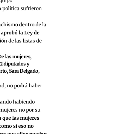
Equipo
 política sufrieron
achismo dentro de la
aprobó la Ley de
ón de las listas de
De las mujeres,
22 diputados y
rto, Sara Delgado,
dad, no podrá haber
otando habiendo
 mujeres no por su
 que las mujeres
 como si eso no
para que ellos puedan