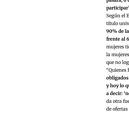
participar”
Según el E
título uni
90% de las
frente al 
mujeres ti
la mujeres
que no log
“Quienes h
obligados
y hoy lo q
a decir: ‘
da otra fu
de ofertas