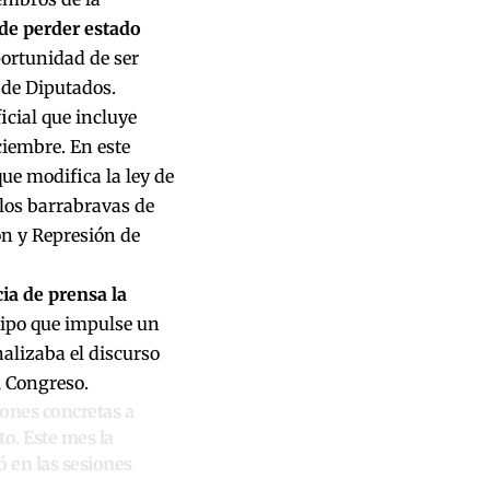
 de perder estado
portunidad de ser
 de Diputados.
icial que incluye
ciembre. En este
que modifica la ley de
 los barrabravas de
ón y Represión de
ia de prensa la
ipo que impulse un
nalizaba el discurso
l Congreso.
ones concretas a
to. Este mes la
 en las sesiones