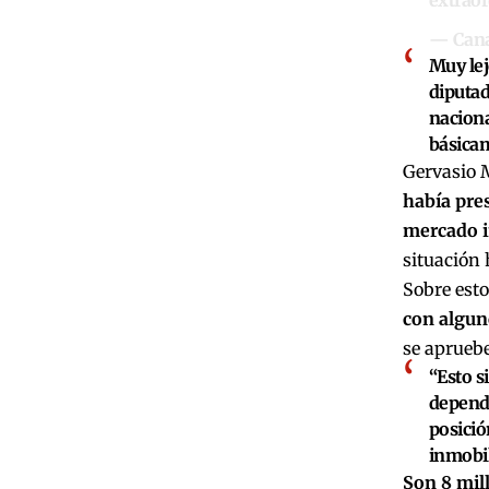
— Cana
Muy lej
diputad
naciona
básicam
Gervasio M
había pres
mercado i
situación 
Sobre esto
con algun
se apruebe
“Esto s
depende
posició
inmobil
Son 8 mil