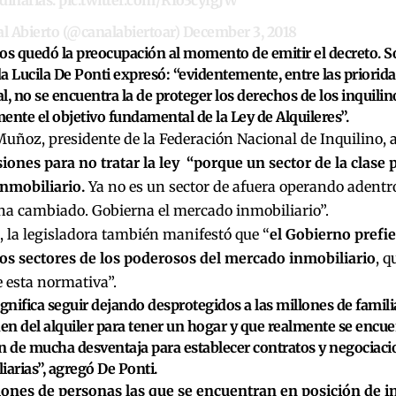
l Abierto (@canalabiertoar)
December 3, 2018
os quedó la preocupación al momento de emitir el decreto. So
a Lucila De Ponti expresó: “evidentemente, entre las priorid
l, no se encuentra la de proteger los derechos de los inquilin
ente el objetivo fundamental de la Ley de Alquileres”.
uñoz, presidente de la Federación Nacional de Inquilino, 
iones para no tratar la ley “porque un sector de la clase p
nmobiliario.
Ya no es un sector de afuera operando adentr
ha cambiado. Gobierna el mercado inmobiliario”.
, la legisladora también manifestó que “
el Gobierno prefi
os sectores de los poderosos del mercado inmobiliario
, q
 esta normativa”.
ignifica seguir dejando desprotegidos a las millones de famil
n del alquiler para tener un hogar y que realmente se encu
n de mucha desventaja para establecer contratos y negociaci
iarias”, agregó De Ponti.
lones de personas las que se encuentran en posición de i