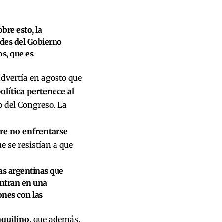
bre esto, la
ades del Gobierno
os, que es
advertía en agosto que
olítica pertenece al
o del Congreso. La
ere no enfrentarse
ue se resistían a que
ias argentinas que
entran en una
ones con las
nquilino
, que además,