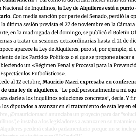
 Nacional de Inquilinos,
la Ley de Alquileres está a punto
ario
. Con media sanción por parte del Senado, perdió la o
 la última sesión prevista el 27 de noviembre en la Cámara
arte, en la madrugada del domingo, se publicó el Boletín Of
emas a tratar en sesiones extraordinarias hasta el 21 de di
mpoco aparece la Ley de Alquileres, pero si, por ejemplo, el 
ento de los Partidos Políticos o el que se propone atacar a
ableciendo un «Régimen Penal y Procesal para la Prevenci
 Espectáculos Futbolísticos».
ocede al 12 octubre,
Mauricio Macri expresaba en conferenc
de una ley de alquileres.
“Le pedí personalmente a mi equ
ara darle a los inquilinos soluciones concretas”, decía. Y fi
 los diputados a avanzar en el tratamiento de esta ley en e
bre,
@mauriciomacri
anunciaba un proyecto para dar “soluci
uilinos”, e instaba a los legisladores a avanzar en su tratamien
Alquileres
perderá estado parlamentario porque no se incluyó
dinarias.
pic.twitter.com/RIo3cyfgJW