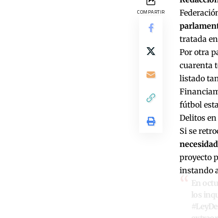
Federación
COMPARTIR
parlament
tratada en
Por otra p
cuarenta t
listado ta
Financiami
fútbol est
Delitos en
Si se retr
necesidad 
proyecto p
instando a
En octu
los inq
#LeyDe
extraor