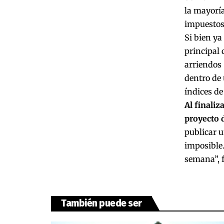
la mayorí
impuestos 
Si bien ya
principal 
arriendos 
dentro de 
índices de
Al finaliz
proyecto 
publicar u
imposible.
semana”, f
También puede ser