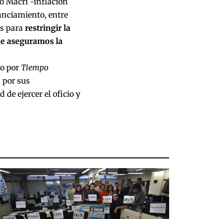
o Macri -inflación
nanciamiento, entre
os para
restringir la
ue aseguramos la
do por
Tiempo
 por sus
de ejercer el oficio y