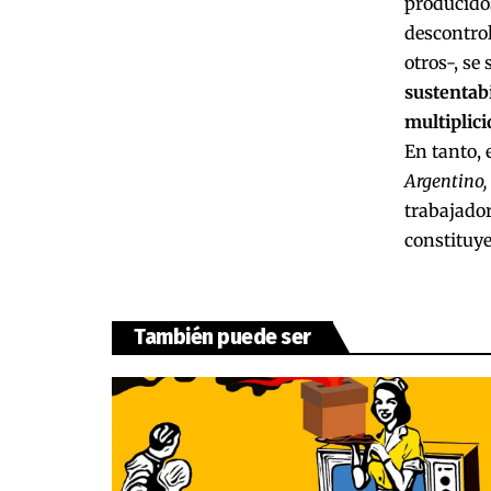
producidos
descontrol
otros-, s
sustentab
multiplici
En tanto, 
Argentino, 
trabajador
constituye
También puede ser