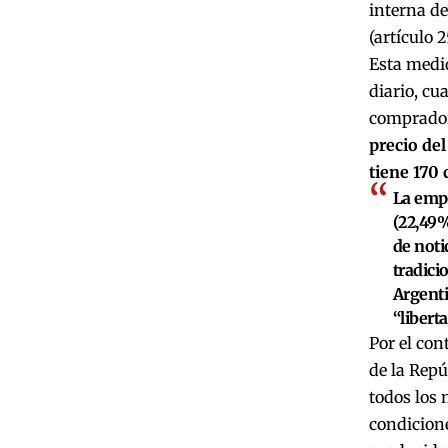
interna de
(artículo 
Esta medid
diario, cu
comprado
precio de
tiene 170 
La empr
(22,49%
de noti
tradici
Argenti
“libert
Por el con
de la Repú
todos los 
condicione