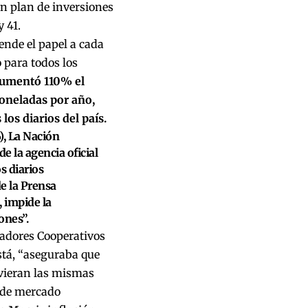
un plan de inversiones
y 41.
ende el papel a cada
 para todos los
aumentó 110% el
oneladas por año,
los diarios del país.
), La Nación
e la agencia oficial
s diarios
de la Prensa
, impide la
ones”.
cadores Cooperativos
está, “aseguraba que
uvieran las mismas
s de mercado