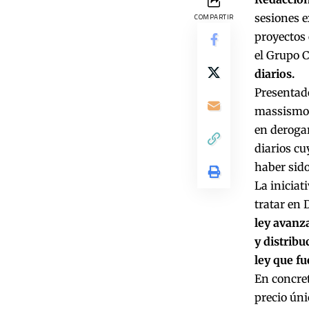
sesiones 
COMPARTIR
proyectos 
el Grupo C
diarios.
Presentado
massismo-
en derogar
diarios cu
haber sido
La iniciat
tratar en 
ley avanza
y distribu
ley que f
En concret
precio úni