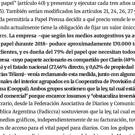
 papel” (artículo 40) y presentar y ejecutar cada tres años 
25). También serían modificados los artículos 21, 24, 26, 27 
a permitiría a Papel Prensa decidir a qué precio vende le v
ando actualmente tiene la obligación de fijar un valor único
res.
La empresa –que según los medios autogestivos ya 
l papel durante 2018- poduce aproximadamente 170.000 t
clientes, y es dueña del 75% del papel que necesitan todos 
esa -cuyo paquete accionario es compartido por Clarín (49%
) y el Estado nacional (27,46% directo, y 0,62% de propiedad d
cias Télam)- venía reclamando esta medida, junto con alguno
onales del interior agrupados en la Cooperativa de Provisión 
na (Cooppal). Ambos grupos sostienen que la ley, tal cual está
ad comercial” porque encarece insumos y “obstaculiza inversi
trario, desde la Federación Asociativa de Diarios y Comuni
blica Argentina (Fadiccra) sostuvieron que la ley, tal cual 
medios gráficos, independientemente de su facturación, t
s de acceso para el vital papel para diarios. Con los golpe