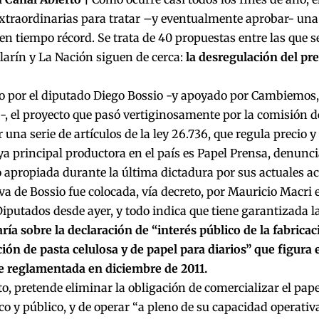
extraordinarias para tratar –y eventualmente aprobar- un
en tiempo récord. Se trata de 40 propuestas entre las que 
larín y La Nación siguen de cerca:
la desregulación del pre
 por el diputado Diego Bossio -y apoyado por Cambiemos, el
, el proyecto que
pasó vertiginosamente por la comisión 
 una serie de artículos de la ley 26.736, que regula precio y
ya principal productora en el país es Papel Prensa, denuncia
 apropiada durante la última dictadura por sus actuales ac
iva de Bossio fue colocada, vía decreto, por Mauricio Macri 
Diputados desde ayer, y todo indica que tiene garantizada 
ría sobre la declaración de “interés público de la fabrica
ción de pasta celulosa y de papel para diarios” que figura en
ue reglamentada en diciembre de 2011.
o, pretende eliminar la obligación de comercializar el pape
co y público, y de operar “a pleno de su capacidad operati