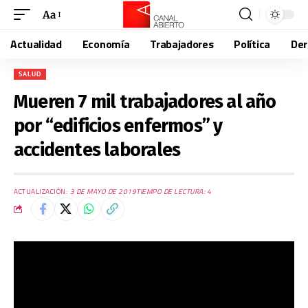
Aa
Actualidad
Economía
Trabajadores
Política
De
SALUD
Mueren 7 mil trabajadores al año
por “edificios enfermos” y
accidentes laborales
ACTUALIZACIÓN:
3 DE MAYO DE 2019
TIEMPO DE LECTURA: 4