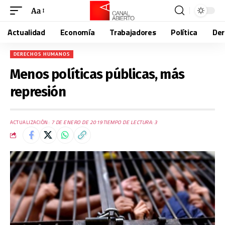
Aa
Actualidad
Economía
Trabajadores
Política
De
DERECHOS HUMANOS
Menos políticas públicas, más
represión
ACTUALIZACIÓN:
7 DE ENERO DE 2019
TIEMPO DE LECTURA: 3