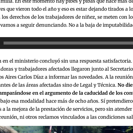
amilia. En este momento hay pibes y pibas que hace más d
es que vieron todo el año y eso es estar dejando tirados a l
los derechos de los trabajadores de niñez, se meten con lo
 vamos a seguir denunciando. No a la baja de imputabilida
or
 en el ministerio concluyó sin una respuesta satisfactoria
adoras y trabajadores afectados llegaron junto al Secretari
 Aires Carlos Díaz a informar las novedades. A la reunión
ntes de las áreas afectadas sino de Legal y Técnica.
No die
amparándose en el argumento de la caducidad de los con
bajo esa modalidad hace más de ocho años. Sí pretendiero
 a la mejora de la prestación de servicios, pero sin atender
reunión, ni otros reclamos vinculados a las condiciones sala