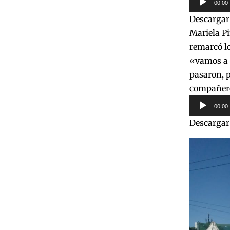
00:00
de
Descargar
audio
Mariela Pi
remarcó l
«vamos a 
pasaron, p
compañero
Reproduct
00:00
de
Descargar
audio