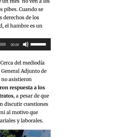
e un mes no ven a los
os pibes. Cuando se
s derechos de los
d, el hambre es un
Utiliza
00:00
las
teclas
. Cerca del mediodía
de
o General Adjunto de
flecha
 no asistieron
arriba/abajo
ron respuesta a los
para
tratos
, a pesar de que
aumentar
n discutir cuestiones
o
 ni al motivo que
disminuir
riales y laborales.
el
volumen.