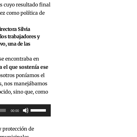
 cuyo resultado final
ñez como política de
rectora Silvia
 los trabajadores y
vo, una de las
se encontraba en
a el que sostenía ese
sotros poníamos el
ones, nos manejábamos
cido, sino que, como
Utiliza
00:00
las
teclas
 protección de
de