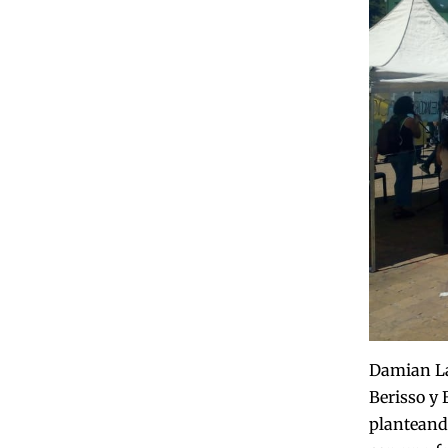
Damian La
Berisso y 
planteando