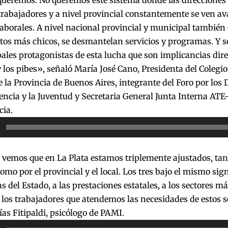
queremos. No queremos este sistema donde las direcciones
rabajadores y a nivel provincial constantemente se ven av
aborales. A nivel nacional provincial y municipal tambié
tos más chicos, se desmantelan servicios y programas. Y s
pales protagonistas de esta lucha que son implicancias dire
y los pibes», señaló María José Cano, Presidenta del Colegi
e la Provincia de Buenos Aires, integrante del Foro por los 
encia y la Juventud y Secretaria General Junta Interna ATE
cia.
or
vemos que en La Plata estamos triplemente ajustados, tan
omo por el provincial y el local. Los tres bajo el mismo sign
cas del Estado, a las prestaciones estatales, a los sectores m
los trabajadores que atendemos las necesidades de estos se
as Fitipaldi, psicólogo de PAMI.
or