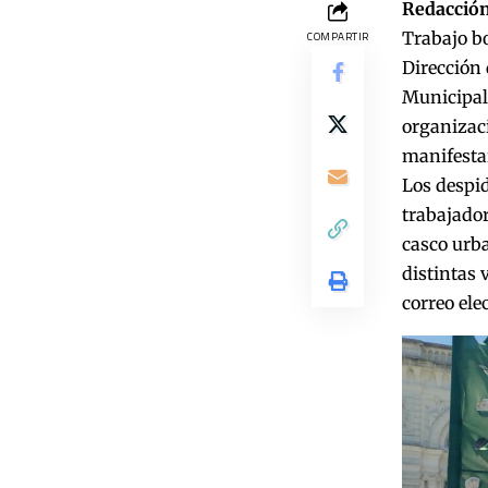
Redacción
Trabajo bo
COMPARTIR
Dirección 
Municipal 
organizaci
manifesta
Los despid
trabajador
casco urba
distintas 
correo ele