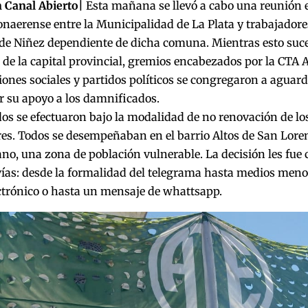
 Canal Abierto|
Esta mañana se llevó a cabo una reunión e
naerense entre la Municipalidad de La Plata y trabajadore
de Niñez dependiente de dicha comuna. Mientras esto suced
de la capital provincial, gremios encabezados por la CTA
ones sociales y partidos políticos se congregaron a aguar
r su apoyo a los damnificados.
os se efectuaron bajo la modalidad de no renovación de los
es. Todos se desempeñaban en el barrio Altos de San Lorenz
no, una zona de población vulnerable. La decisión les fu
vías: desde la formalidad del telegrama hasta medios men
ctrónico o hasta un mensaje de whattsapp.