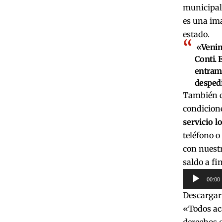
municipal
es una ima
estado.
«Venimo
Conti. 
entramo
despedi
También d
condicione
servicio l
teléfono o
con nuestr
saldo a fi
Reproduct
00:00
de
Descargar
audio
«Todos ac