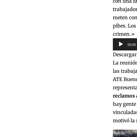
con una f
trabajador
meten con 
pibes. Los
crimen.»
Reproduct
00:00
de
Descargar
audio
La reunión
las trabaj
ATE Buenos
representa
reclamos 
hay gente 
vinculadas
motivó la 