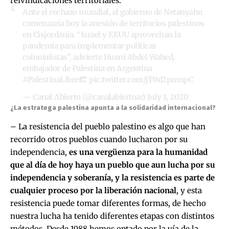
reivindicaciones territoriales.
Ante el rechazo mundial, el gobierno de Netanyahu
comenzaría hoy la anexión de territorios palestinos
en Cisjordania. “Israel y EEUU aprovechan la
pandemia para implementar políticas
colonialistas”, advierte Husni Abdel Wahed,
embajador de Palestina en Argentina
#PalestinaLibre
pic.twitter.com/jT0d2pmnpC
— Canal Abierto (@canalabiertoar)
July 1, 2020
¿La estratega palestina apunta a la solidaridad internacional?
– La resistencia del pueblo palestino es algo que han
recorrido otros pueblos cuando lucharon por su
independencia,
es una vergüenza para la humanidad
que al día de hoy haya un pueblo que aun lucha por su
independencia y soberanía, y la resistencia es parte de
cualquier proceso por la liberación nacional
, y esta
resistencia puede tomar diferentes formas, de hecho
nuestra lucha ha tenido diferentes etapas con distintos
métodos. Desde 1988 hemos optado por la vía de la