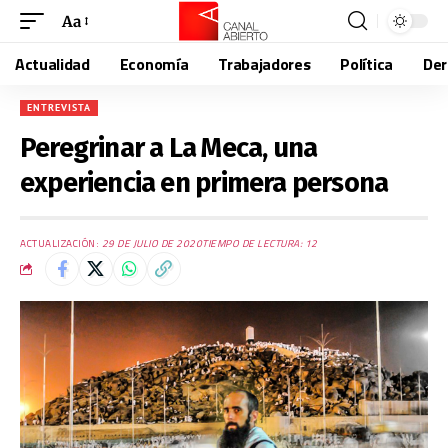
Aa
Actualidad
Economía
Trabajadores
Política
De
ENTREVISTA
Peregrinar a La Meca, una
experiencia en primera persona
ACTUALIZACIÓN:
29 DE JULIO DE 2020
TIEMPO DE LECTURA: 12