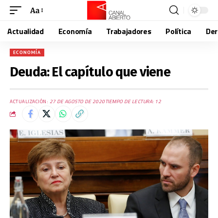
Aa
Actualidad
Economía
Trabajadores
Política
De
ECONOMÍA
Deuda: El capítulo que viene
ACTUALIZACIÓN:
27 DE AGOSTO DE 2020
TIEMPO DE LECTURA: 12