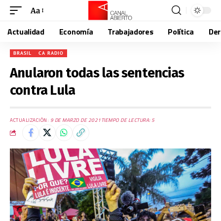
Aa
Actualidad
Economía
Trabajadores
Política
De
BRASIL
CA RADIO
Anularon todas las sentencias
contra Lula
ACTUALIZACIÓN:
9 DE MARZO DE 2021
TIEMPO DE LECTURA: 5