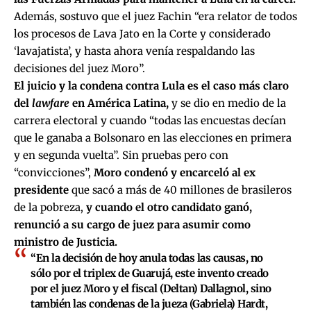
Además, sostuvo que el juez Fachin “era relator de todos
los procesos de Lava Jato en la Corte y considerado
‘lavajatista’, y hasta ahora venía respaldando las
decisiones del juez Moro”.
El juicio y la condena contra Lula es el caso más claro
del
lawfare
en América Latina,
y se dio en medio de la
carrera electoral y cuando “todas las encuestas decían
que le ganaba a Bolsonaro en las elecciones en primera
y en segunda vuelta”. Sin pruebas pero con
“convicciones”,
Moro condenó y encarceló al ex
presidente
que sacó a más de 40 millones de brasileros
de la pobreza,
y cuando el otro candidato ganó,
renunció a su cargo de juez para asumir como
ministro de Justicia.
“En la decisión de hoy anula todas las causas, no
sólo por el triplex de Guarujá, este invento creado
por el juez Moro y el fiscal (Deltan) Dallagnol, sino
también las condenas de la jueza (Gabriela) Hardt,