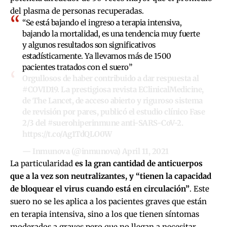
del plasma de personas recuperadas.
“Se está bajando el ingreso a terapia intensiva,
bajando la mortalidad, es una tendencia muy fuerte
y algunos resultados son significativos
estadísticamente. Ya llevamos más de 1500
pacientes tratados con el suero”
Orgullosos de haber contribuido a dar respuesta al
#COVID19
. La prestigiosa revista EClinicalMedicine,
de The Lancet, de acceso abierto y riguroso sistema
de revisión por pares, publicó el estudio clínico Fase
2/3 del
#suerohiperinmune
anti-SARS-CoV-2.
https://t.co/Ag1TdQLO0W
— Inmunova (@inmunova)
April 11, 2021
La particularidad
es la gran cantidad de anticuerpos
que a la vez son neutralizantes, y “tienen la capacidad
de bloquear el virus cuando está en circulación”
. Este
suero no se les aplica a los pacientes graves que están
en terapia intensiva, sino a los que tienen síntomas
moderados a graves pero que no llegan a necesitar