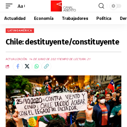
Aa
Actualidad
Economía
Trabajadores
Política
De
LATINOAMÉRICA
Chile: destituyente/constituyente
ACTUALIZACIÓN:
14 DE JUNIO DE 2021
TIEMPO DE LECTURA: 21