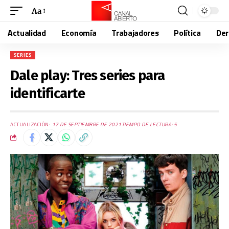
Aa
Actualidad
Economía
Trabajadores
Política
De
SERIES
Dale play: Tres series para
identificarte
ACTUALIZACIÓN:
17 DE SEPTIEMBRE DE 2021
TIEMPO DE LECTURA: 5