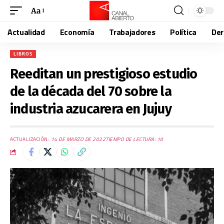
Aa
Actualidad
Economía
Trabajadores
Política
De
LIBROS
Reeditan un prestigioso estudio
de la década del 70 sobre la
industria azucarera en Jujuy
ACTUALIZACIÓN:
14 DE MARZO DE 2022
TIEMPO DE LECTURA: 10