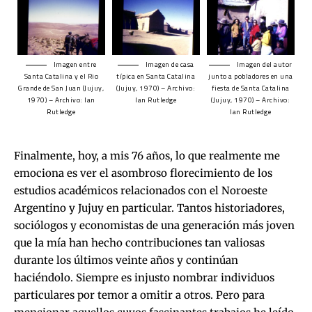
Imagen entre
Imagen de casa
Imagen del autor
Santa Catalina y el Rio
típica en Santa Catalina
junto a pobladores en una
Grande de San Juan (Jujuy,
(Jujuy, 1970) – Archivo:
fiesta de Santa Catalina
1970) – Archivo: Ian
Ian Rutledge
(Jujuy, 1970) – Archivo:
Rutledge
Ian Rutledge
Finalmente, hoy, a mis 76 años, lo que realmente me
emociona es ver el asombroso florecimiento de los
estudios académicos relacionados con el Noroeste
Argentino y Jujuy en particular. Tantos historiadores,
sociólogos y economistas de una generación más joven
que la mía han hecho contribuciones tan valiosas
durante los últimos veinte años y continúan
haciéndolo. Siempre es injusto nombrar individuos
particulares por temor a omitir a otros. Pero para