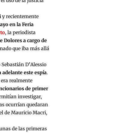
l uso de la justicia
i
y recientemente
ayo en la Feria
rto
, la periodista
e Dolores a cargo de
mado que iba más allá
o Sebastián D
’
Alessio
a adelante este espía
.
 era realmente
funcionarios de primer
mitían investigar,
ias ocurrían quedaran
el de Mauricio Macri,
gunas de las primeras