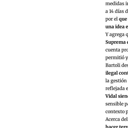
medidas in
a 14 días
por el
que 
una idea e
Y agrega 
Suprema d
cuenta pr
permitió y
Bartoli de
ilegal con
la gestión
reflejada 
Vidal sie
sensible 
contexto p
Acerca del
hacer ter