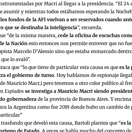
strumentadas por Macri al llegar a la presidencia. “El 24 
 de asumir y mientras todos estábamos esperando la Noche
los fondos de la AFI vuelvan a ser reservados cuando ante
n que se destinaba la inteligencia
”, recuerda.
que “de la misma manera,
cede la oficina de escuchas como
e la Nación
esto entonces nos permite entrever que no fue 
opista Marcelo D
’
Alessio sino que estaba enmarcado dentro
 que lo avaló”.
staca que “lo que tiene de particular esta causa es que
es la
tra el gobierno de turno
. Hoy hablamos de espionaje ilegal
 de Mauricio Macr,i pero tenemos a otro color político al fre
en
Espiados
se investiga a Mauricio Macri siendo presiden
ndo gobernadora
de la provincia de Buenos Aires. Y encima
para la Argentina como fue 2019 donde hubo un cambio de 
articular”
 trasfondo que develó esta causa, Bartoli plantea que “
es l
rorismo de Estado
. A veces se habla mucho del concepto d