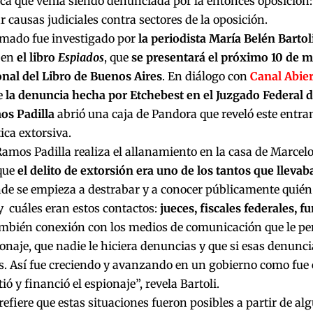
ca que venía siendo denunciada por la entonces oposición: e
 causas judiciales contra sectores de la oposición.
amado fue investigado por
la periodista María Belén Bartol
 en
el libro
Espiados
, que
se presentará el próximo 10 de m
onal del Libro de Buenos Aires
. En diálogo con
Canal Abie
e
la denuncia hecha por Etchebest en el Juzgado Federal d
os Padilla
abrió una caja de Pandora que reveló este entra
tica extorsiva.
mos Padilla realiza el allanamiento en la casa de Marcel
que
el delito de extorsión era uno de los tantos que llevab
de se empieza a destrabar y a conocer públicamente quién
y cuáles eran estos contactos:
jueces, fiscales federales, 
ambién conexión con los medios de comunicación que le per
onaje, que nadie le hiciera denuncias y que si esas denunc
. Así fue creciendo y avanzando en un gobierno como fue 
ió y financió el espionaje”, revela Bartoli.
refiere que estas situaciones fueron posibles a partir de al