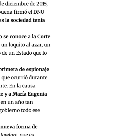
de diciembre de 2015,
buena firmó el DNU
s la sociedad tenía
 se conoce a la Corte
un loquito al azar, un
 de un Estado que lo
 primera de espionaje
 que ocurrió durante
nte. En la causa
te y a María Eugenia
 en un año tan
gobierno todo ese
a nueva forma de
e
lawfare
, que es