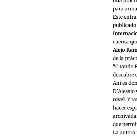
una prácti
para armar
Este entr
publicado
Internaci
cuenta qu
Alejo Ram
de la prác
“Cuando Ra
descubre 
Ahí es don
D
’
Alessio 
nivel
. Y t
hacer espi
archivadas
que permit
La autora 