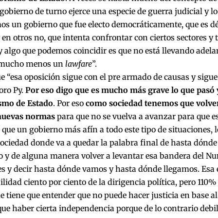
gobierno de turno ejerce una especie de guerra judicial y l
os un gobierno que fue electo democráticamente, que es dé
 en otros no, que intenta confrontar con ciertos sectores y
y algo que podemos coincidir es que no está llevando adel
y mucho menos un
lawfare
”.
ue “esa oposición sigue con el pre armado de causas y sigu
ro Py.
Por eso digo que es mucho más grave lo que pasó 
ismo de Estado
. Por eso
como sociedad tenemos que volver 
 nuevas normas
para que no se vuelva a avanzar para que es
 que un gobierno más afín a todo este tipo de situaciones, l
sociedad donde va a quedar la palabra final de hasta dónd
o y de alguna manera volver a levantar esa bandera del Nu
tes y decir hasta dónde vamos y hasta dónde llegamos. Esa 
lidad ciento por ciento de la dirigencia política, pero 110%
ue tiene que entender que no puede hacer justicia en base a
que haber cierta independencia porque de lo contrario debi