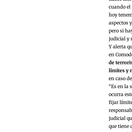
cuando el 
hoy tenem
aspectos y
pero si ha
judicial 
Y alerta q
en Comodo
de terror
límites y
en caso de
“Es en la 
ocurra est
fijar lími
responsabi
judicial q
que tiene 