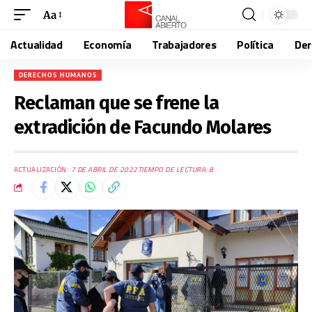
Aa
Actualidad
Economía
Trabajadores
Política
De
DERECHOS HUMANOS
Reclaman que se frene la
extradición de Facundo Molares
ACTUALIZACIÓN:
7 DE ABRIL DE 2022
TIEMPO DE LECTURA: 8