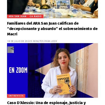
ARA SAN JUAN
CA RADIO
Familiares del ARA San Juan califican de
“decepcionante y absurdo” el sobreseimiento de
Macri
18 DE JULIO DE 2022
5 MINUTOS PARA LEER
ENTREVISTA
Caso D’Alessio: Una de espionaje, Justicia y