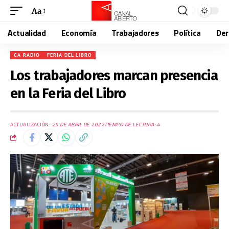
Aa
Actualidad
Economía
Trabajadores
Política
De
CA RADIO
FERIA DEL LIBRO
Los trabajadores marcan presencia
en la Feria del Libro
ACTUALIZACIÓN:
29 DE ABRIL DE 2022
TIEMPO DE LECTURA: 4