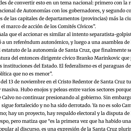
des de convertir esto en un tema nacional: primero con la r
acional de Autonomías con los gobernadores, y segundo co
es de las capitales de departamentos (provincias) más la ciu
 el marco de acción de los Comités Cívicos”.
ala que el accionar es similar al intento separatista-golpi
ó a un referéndum autonómico, y luego a una asamblea de 
l estatuto de la autonomía de Santa Cruz, que finalmente s
tura del entonces dirigente cívico Branko Marinkovic que 
as instituciones del Estado. El federalismo es el paraguas 
lítica que no es menor”.
 del 13 de noviembre en el Cristo Redentor de Santa Cruz t
 masiva. Hubo enojos y peleas entre varios sectores porqu
e Calvo no continuar presionando al gobierno. Sin embarg
 sigue fortalecido y no ha sido derrotado. Ya no es solo Ca
; hay un proyecto, hay respaldo electoral y la disputa de l
spo, pero matiza que “es la primera vez que ha habido una
opular al discurso, es una expresión de la Santa Cruz pluri