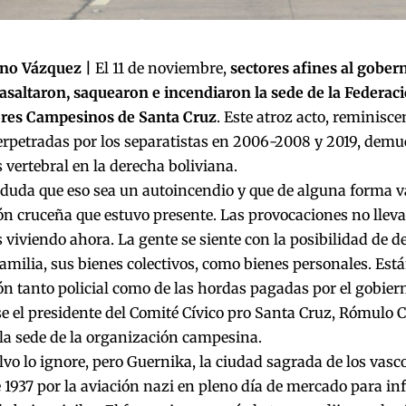
no Vázquez |
El 11 de noviembre,
sectores afines al gober
saltaron, saquearon e incendiaron la sede de la Federaci
res Campesinos de Santa Cruz
. Este atroz acto, reminisce
erpetradas por los separatistas en 2006-2008 y 2019, demu
s vertebral en la derecha boliviana.
duda que eso sea un autoincendio y que de alguna forma v
ón cruceña que estuvo presente. Las provocaciones no llev
 viviendo ahora. La gente se siente con la posibilidad de de
 familia, sus bienes colectivos, como bienes personales. Es
n tanto policial como de las hordas pagadas por el gobiern
e el presidente del Comité Cívico pro Santa Cruz, Rómulo Ca
la sede de la organización campesina.
lvo lo ignore, pero Guernika, la ciudad sagrada de los vasco
e 1937 por la aviación nazi en pleno día de mercado para inf