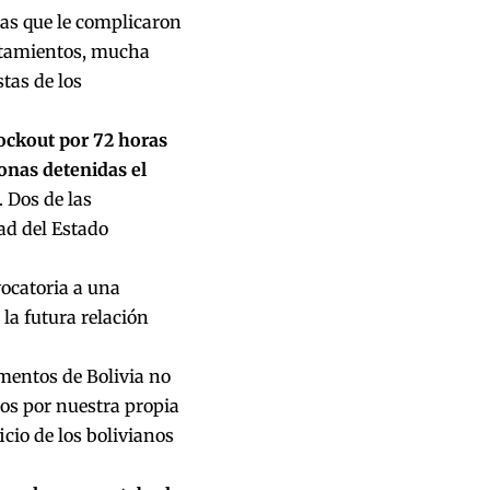
as que le complicaron
entamientos, mucha
tas de los
lockout por 72 horas
sonas detenidas el
 Dos de las
ad del Estado
vocatoria a una
la futura relación
amentos de Bolivia no
os por nuestra propia
cio de los bolivianos