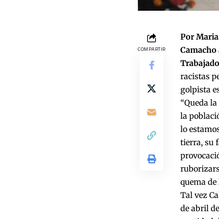
Por Maria
Camacho a
COMPARTIR
Trabajado
racistas p
golpista e
“Queda la 
la poblaci
lo estamos
tierra, su
provocació
ruborizars
quema de 
Tal vez Ca
de abril d