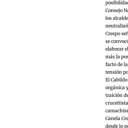
posibilida
Consejo N
los alcald
neutralizó
Crespo señ
se convoc
elaborar e
más la pos
facto de l
tensión po
El Cabildo
orgánica y
traición d
cruceñista
camachismo
Canela Cre
desde lo p