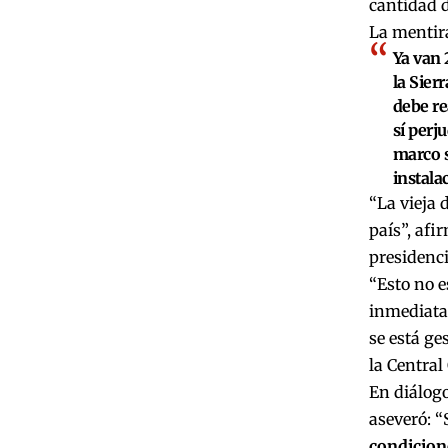
cantidad d
La mentira
Ya van 
la Sier
debe re
sí perj
marco s
instala
“La vieja 
país”, afi
presidenci
“Esto no e
inmediata.
se está ge
la Central
En diálogo
aseveró: “
condicione