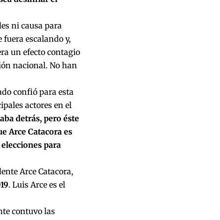
les ni causa para
 fuera escalando y,
era un efecto contagio
sión nacional. No han
ado confió para esta
pales actores en el
aba detrás, pero éste
ue Arce Catacora es
 elecciones para
dente Arce Catacora,
019
. Luis Arce es el
nte contuvo las