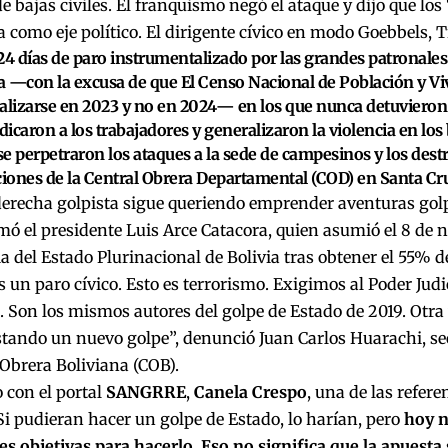
e bajas civiles. El franquismo negó el ataque y dijo que los
 como eje político. El dirigente cívico en modo Goebbels,
24 días de paro instrumentalizado por las grandes patronales
ra —con la excusa de que El Censo Nacional de Población y Vi
alizarse en 2023 y no en 2024— en los que nunca detuvieron 
udicaron a los trabajadores y generalizaron la violencia en los
e perpetraron los ataques a la sede de campesinos y los dest
ciones de la Central Obrera Departamental (COD) en Santa Cr
derecha golpista sigue queriendo emprender aventuras gol
rmó el presidente Luis Arce Catacora, quien asumió el 8 de
a del Estado Plurinacional de Bolivia tras obtener el 55% de
s un paro cívico. Esto es terrorismo. Exigimos al Poder Jud
 Son los mismos autores del golpe de Estado de 2019. Otra
stando un nuevo golpe”, denunció Juan Carlos Huarachi, sec
 Obrera Boliviana (COB).
 con el portal
SANGRRE
,
Canela Crespo
, una de las refer
Si pudieran hacer un golpe de Estado, lo harían, pero
hoy n
s objetivas para hacerlo. Eso no significa que la apuesta 