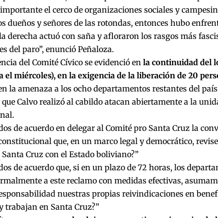
importante el cerco de organizaciones sociales y campesin
los dueños y señores de las rotondas, entonces hubo enfr
 la derecha actuó con saña y afloraron los rasgos más fascis
s del paro”, enunció Peñaloza.
ncia del Comité Cívico se evidenció en
la continuidad del 
 el miércoles), en la exigencia de la liberación de 20 per
en la amenaza a los ocho departamentos restantes del país.
que Calvo realizó al cabildo atacan abiertamente a la unid
nal.
dos de acuerdo en delegar al Comité pro Santa Cruz la con
onstitucional que, en un marco legal y democrático, revise 
e Santa Cruz con el Estado boliviano?”
dos de acuerdo que, si en un plazo de 72 horas, los depart
ormalmente a este reclamo con medidas efectivas, asumam
esponsabilidad nuestras propias reivindicaciones en benefi
y trabajan en Santa Cruz?”