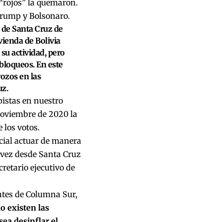
 “rojos” la quemaron.
 Trump y Bolsonaro.
 de Santa Cruz de
vienda de Bolivia
su actividad, pero
 bloqueos. En este
rozos en las
uz.
pistas en nuestro
 noviembre de 2020 la
 los votos.
icial actuar de manera
 vez desde Santa Cruz
retario ejecutivo de
entes de Columna Sur,
o existen las
sea desinflar el