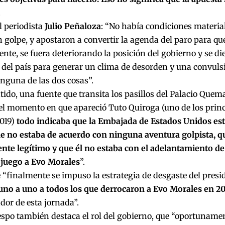
.
l periodista
Julio Peñaloza
: “No había condiciones materia
 golpe, y apostaron a convertir la agenda del paro para que
nte, se fuera deteriorando la posición del gobierno y se di
o del país para generar un clima de desorden y una convul
nguna de las dos cosas”.
tido, una fuente que transita los pasillos del Palacio Quem
el momento en que apareció Tuto Quiroga (uno de los princi
2019)
todo indicaba que la Embajada de Estados Unidos est
ue no estaba de acuerdo con ninguna aventura golpista, q
nte legítimo y que él no estaba con el adelantamiento de
 juego a Evo Morales
”.
“finalmente se impuso la estrategia de desgaste del presi
uno a uno a todos los que derrocaron a Evo Morales en 2
or de esta jornada”.
spo también destaca el rol del gobierno, que “oportuname