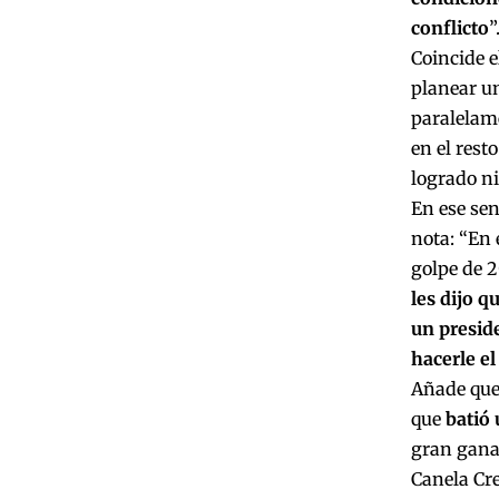
conflicto
”
Coincide e
planear un
paralelame
en el rest
logrado ni
En ese sen
nota: “En 
golpe de 
les dijo q
un preside
hacerle el
Añade que 
que
batió 
gran ganad
Canela Cre