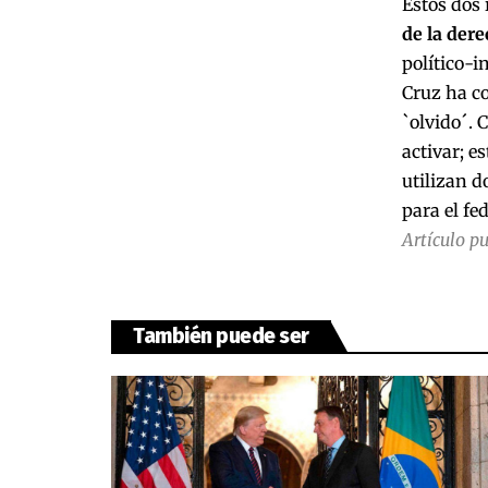
Estos dos
de la der
político-i
Cruz ha co
`olvido´. 
activar; e
utilizan d
para el fe
Artículo p
También puede ser