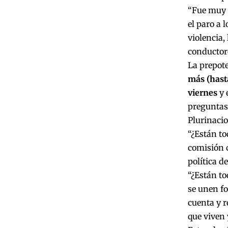
“Fue muy 
el paro a 
violencia,
conductore
La prepote
más (hasta
viernes
y 
preguntas 
Plurinacio
“¿Están to
comisión c
política d
“¿Están to
se unen f
cuenta y r
que viven 