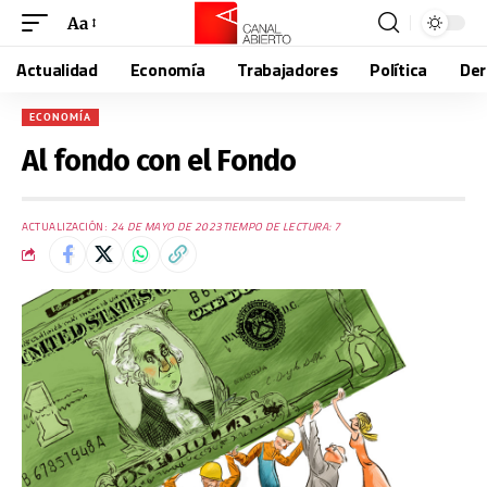
Aa
Actualidad
Economía
Trabajadores
Política
De
ECONOMÍA
Al fondo con el Fondo
ACTUALIZACIÓN:
24 DE MAYO DE 2023
TIEMPO DE LECTURA: 7