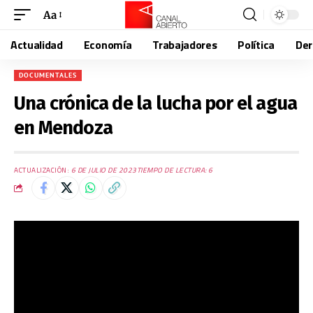
Aa
Actualidad
Economía
Trabajadores
Política
De
DOCUMENTALES
Una crónica de la lucha por el agua
en Mendoza
ACTUALIZACIÓN:
6 DE JULIO DE 2023
TIEMPO DE LECTURA: 6