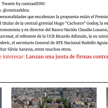
Tweets by contraelDNU
m:
@contraeldnu
personalidades que encabezan la propuesta están el Premio
el titular de la central gremial Hugo “Cachorro” Godoy, la 
 economista y ex director del Banco Nación Claudio Lozano, 
rcesat, el referente de la UCR Ricardo Alfonsín, la ex min
deric, el secretario General de ATE Nacional Rodolfo Aguiar,
 Sur Silvia Saravia, entre muchos otros.
 interesar:
Lanzan una junta de firmas contr