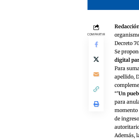
Redacción
organismo
COMPARTIR
Decreto 70
Se propon
digital
par
Para sumar
apellido, 
complement
“
’Un pueb
para anula
momento po
de ingreso
autoritari
Además, la