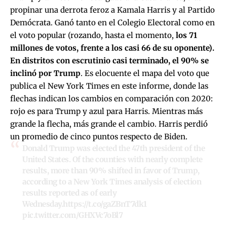
propinar una derrota feroz a Kamala Harris y al Partido
Demócrata. Ganó tanto en el Colegio Electoral como en
el voto popular (rozando, hasta el momento,
los 71
millones de votos, frente a los casi 66 de su oponente).
En distritos con escrutinio casi terminado, el 90% se
inclinó por Trump
. Es elocuente el mapa del voto que
publica el New York Times en este informe, donde las
flechas indican los cambios en comparación con 2020:
rojo es para Trump y azul para Harris. Mientras más
grande la flecha, más grande el cambio. Harris perdió
un promedio de cinco puntos respecto de Biden.
Donald Trump was elected the 47th president of the
United States. Of the counties with nearly complete
results, more than 90% shifted in favor of Trump,
according to a New York Times analysis of election
results reported as of early
Wednesday.
https://t.co/gaZBnT7dk1
pic.twitter.com/GHXVc7oBl7