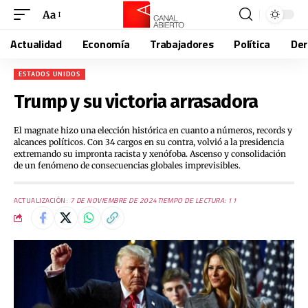
Aa
Actualidad
Economía
Trabajadores
Política
De
ESTADOS UNIDOS
Trump y su victoria arrasadora
El magnate hizo una elección histórica en cuanto a números, records y
alcances políticos. Con 34 cargos en su contra, volvió a la presidencia
extremando su impronta racista y xenófoba. Ascenso y consolidación
de un fenómeno de consecuencias globales imprevisibles.
ACTUALIZACIÓN:
7 DE NOVIEMBRE DE 2024
TIEMPO DE LECTURA: 11