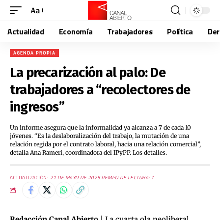
Aa
Actualidad
Economía
Trabajadores
Política
De
AGENDA PROPIA
La precarización al palo: De
trabajadores a “recolectores de
ingresos”
Un informe asegura que la informalidad ya alcanza a 7 de cada 10
jóvenes. “Es la deslaboralización del trabajo, la mutación de una
relación regida por el contrato laboral, hacia una relación comercial”,
detalla Ana Rameri, coordinadora del IPyPP. Los detalles.
ACTUALIZACIÓN:
21 DE MAYO DE 2025
TIEMPO DE LECTURA: 7
Redacción Canal Abierto |
La cuarta ola neoliberal