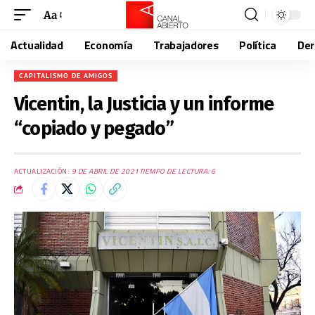
Aa
Actualidad
Economía
Trabajadores
Política
De
CAPITALISMO DE AMIGOS
Vicentin, la Justicia y un informe
“copiado y pegado”
ACTUALIZACIÓN:
9 DE ABRIL DE 2021
TIEMPO DE LECTURA: 6