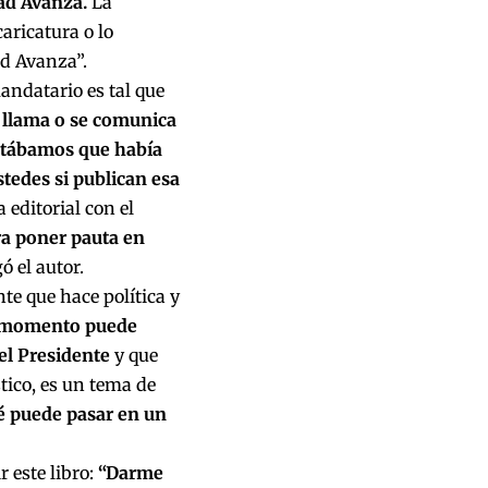
tad Avanza.
La
aricatura o lo
ad Avanza”.
andatario es tal que
 llama o se comunica
ontábamos que había
stedes si publican esa
 editorial con el
a poner pauta en
gó el autor.
te que hace política y
n momento puede
 el Presidente
y que
tico, es un tema de
é puede pasar en un
r este libro:
“Darme