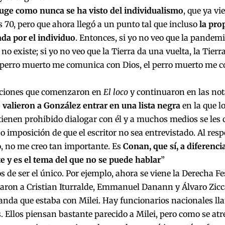
uge como nunca se ha visto del individualismo
, que ya vi
os 70, pero que ahora llegó a un punto tal que incluso
la pro
da por el individuo
. Entonces, si yo no veo que la pandemi
o existe; si yo no veo que la Tierra da una vuelta, la Tierr
l perro muerto me comunica con Dios, el perro muerto me c
aciones que comenzaron en
El loco
y continuaron en las nota
e valieron a González entrar en una lista negra
en la que l
ienen prohibido dialogar con él y a muchos medios se les 
o imposición de que el escritor no sea entrevistado. Al respe
, no me creo tan importante. Es
Conan, que sí, a diferenci
e y es el tema del que no se puede hablar
”
os de ser el único. Por ejemplo, ahora se viene la Derecha F
aron a Cristian Iturralde, Emmanuel Danann y Álvaro Ziccar
anda que estaba con Milei. Hay funcionarios nacionales ll
. Ellos piensan bastante parecido a Milei, pero como se atr