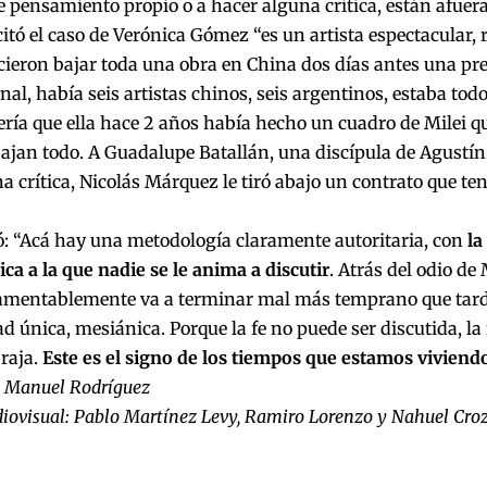
pensamiento propio o a hacer alguna crítica, están afuera
itó el caso de Verónica Gómez “es un artista espectacular
cieron bajar toda una obra en China dos días antes una pr
nal, había seis artistas chinos, seis argentinos, estaba tod
ería que ella hace 2 años había hecho un cuadro de Milei q
ajan todo. A Guadalupe Batallán, una discípula de Agustí
a crítica, Nicolás Márquez le tiró abajo un contrato que te
ó: “Acá hay una metodología claramente autoritaria, con
la
ca a la que nadie se le anima a discutir
. Atrás del odio de 
lamentablemente va a terminar mal más temprano que tar
ad única, mesiánica. Porque la fe no puede ser discutida, la 
raja.
Este es el signo de los tiempos que estamos viviend
: Manuel Rodríguez
iovisual: Pablo Martínez Levy, Ramiro Lorenzo y Nahuel Cro