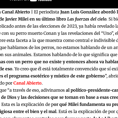
 Canal Abierto |
El periodista
Juan Luis González abordó la
e Javier Milei en su último libro
Las fuerzas del cielo
.
Si b
licado antes de las elecciones de 2023,
ya había revelado la
 con su perro muerto Conan y las revelaciones del “Uno”, el
re esta faceta a la que muestra como central e indivisible 
que hablamos de los perros, no estamos hablando de un ani
on sus animales. Estamos hablando de lo que significa qu
as con un perro que no existe y entonces ahora va habla
de eso
. Yo creo que él está totalmente convencido que sí ex
s el programa esotérico y místico de este gobierno
”, abr
ado por
Canal Abierto
.
que “a través de eso, adivinamos
al político-presidente-ca
 de Dios
y
las decisiones que se toman en base a esas cree
. Esta es la explicación de p
or qué Milei fundamenta su pr
ligiosa entre el bien y el mal
. Está es la explicación de por