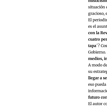
misticism
situación 
gracioso, 
El periodi
es el asun
con la Re
cuatro per
tapa´
? Cos
Gobierno.
medios, in
A modo de 
su estrate
llegar a s
eso pueda 
informació
futuro co
El autor c