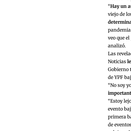
“
Hay un a
viejo de l
determina
pandemia n
veo que e
analizó.
Las revel
Noticias
l
Gobierno t
de YPF baj
“No soy yo
important
“Estoy lej
evento baj
primera b
de eventos