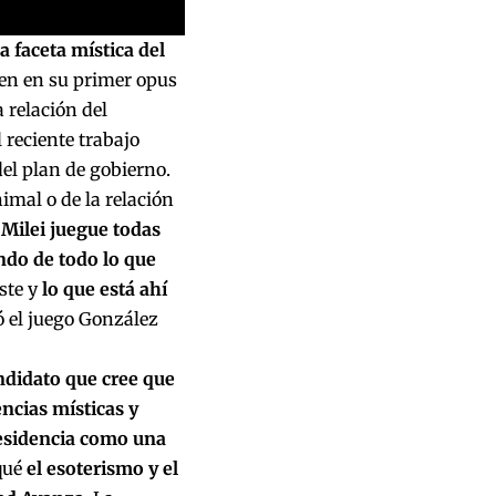
 faceta mística del
ien en su primer opus
 relación del
 reciente trabajo
del plan de gobierno.
mal o de la relación
e
Milei juegue todas
ndo de todo lo que
iste y
lo que está ahí
ió el juego González
ndidato que cree que
ncias místicas y
esidencia como una
 qué
el esoterismo y el