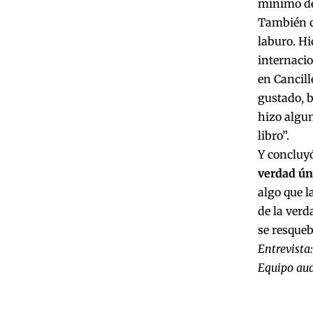
mínimo de 
También c
laburo. Hi
internacio
en Cancill
gustado, b
hizo algun
libro”.
Y concluy
verdad úni
algo que 
de la verd
se resqueb
Entrevista
Equipo aud