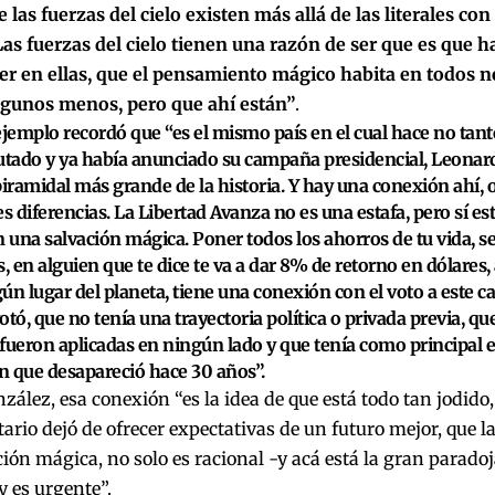
 las fuerzas del cielo existen más allá de las literales con 
Las fuerzas del cielo tienen una razón de ser que es que
eer en ellas, que el pensamiento mágico habita en todos n
lgunos menos, pero que ahí están”
.
emplo recordó que “es el mismo país en el cual hace no tant
utado y ya había anunciado su campaña presidencial, Leonard
piramidal más grande de la historia. Y hay una conexión ahí,
 diferencias.
La Libertad Avanza no es una estafa, pero sí es
n una salvación mágica
. Poner todos los ahorros de tu vida, 
 en alguien que te dice te va a dar 8% de retorno en dólares,
ún lugar del planeta,
tiene una conexión con el voto a este ca
otó, que no tenía una trayectoria política o privada previa, q
fueron aplicadas en ningún lado y que tenía como principal
n que desapareció hace 30 años
”.
ález, esa conexión “es la idea de que está todo tan jodido, 
ario dejó de ofrecer expectativas de un futuro mejor, que la
ión mágica, no solo es racional -y acá está la gran paradoja
y es urgente”.