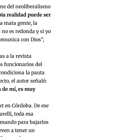
ene del neoliberalismo
pia realidad puede ser
a mata gente, la
a no es redonda y si yo
omunica con Dios”,
s a la revista
os funcionarios del
condiciona la pauta
cto, el autor señaló:
a de mí, es muy
est en Córdoba. De ese
elli, toda esa
amando para bajarlos
even a tener un