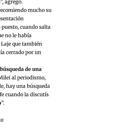
”, agregó.
, recomiendo mucho su
esentación
o puesto, cuando salta
ue no le había
n Laje que también
nía cerrado por un
 búsqueda de una
Milei al periodismo,
de, hay una búsqueda
fe cuando la discutís
o
”.
za