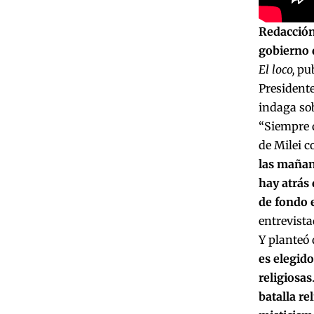
Redacción
gobierno d
El loco,
pub
Presidente
indaga sob
“Siempre 
de Milei c
las mañan
hay atrás 
de fondo e
entrevist
Y planteó 
es elegido
religiosas
batalla re