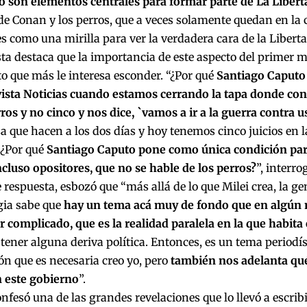
o son elementos centrales para formar parte de La Liber
de Conan y los perros, que a veces solamente quedan en la c
es como una mirilla para ver la verdadera cara de la Libert
sta destaca que la importancia de este aspecto del primer m
to que más le interesa esconder. “¿Por qué
Santiago Caputo
vista Noticias cuando estamos cerrando la tapa donde c
ros y no cinco y nos dice, `vamos a ir a la guerra contra u
a que hacen a los dos días y hoy tenemos cinco juicios en la
 ¿Por qué
Santiago Caputo pone como única condición par
cluso opositores, que no se hable de los perros?
”, interro
respuesta, esbozó que “más allá de lo que Milei crea, la gen
gia sabe que
hay un tema acá muy de fondo que en algú
er complicado, que es la realidad paralela en la que habita
tener alguna deriva política. Entonces, es un tema periodís
n que es necesaria creo yo, pero
también nos adelanta qu
n este gobierno
”.
onfesó una de las grandes revelaciones que lo llevó a escribi