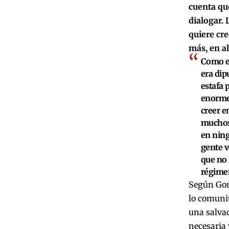
cuenta que
dialogar. 
quiere cr
más, en a
Como ej
era dip
estafa 
enormes
creer e
muchos,
en ning
gente v
que no 
régime
Según Gonz
lo comunit
una salvac
necesaria 