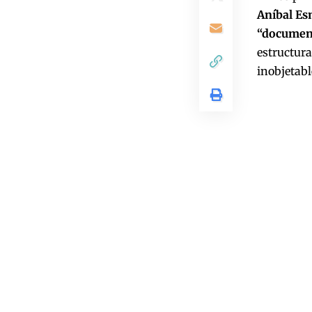
Aníbal Es
“document
estructur
inobjetabl