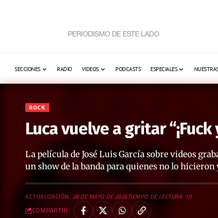
SECCIONES
RADIO
VIDEOS
PODCASTS
ESPECIALES
NUESTRAS
ROCK
Luca vuelve a gritar “¡Fuck 
La película de José Luis García sobre videos gra
un show de la banda para quienes no lo hicieron 
ACTUALIZACIÓN:
28 DE MAYO DE 2026
TIEMPO DE LECTURA: 10
COMPARTIR