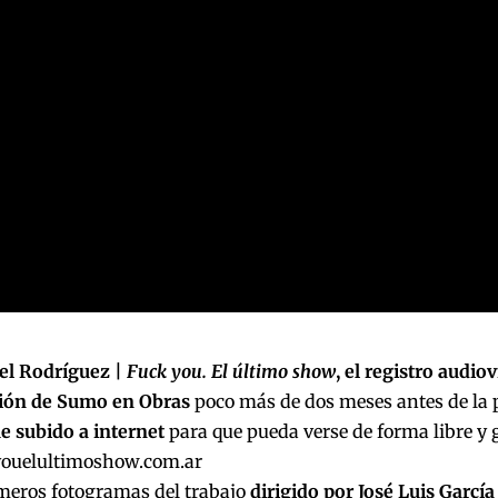
l Rodríguez |
Fuck you. El último show
, el registro audiov
ión de Sumo en Obras
poco más de dos meses antes de la 
ue subido a internet
para que pueda verse de forma libre y g
youelultimoshow.com.ar
imeros fotogramas del trabajo
dirigido por José Luis García