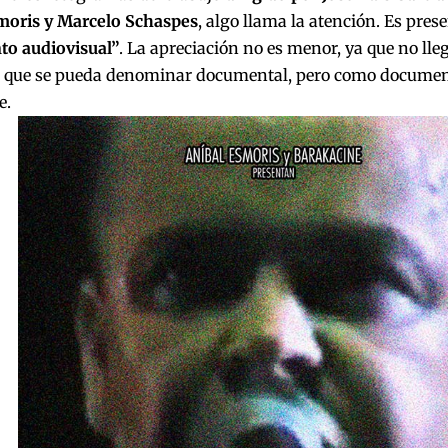
moris y Marcelo Schaspes
, algo llama la atención. Es pre
o audiovisual”
. La apreciación no es menor, ya que no lle
a que se pueda denominar documental, pero como document
e.