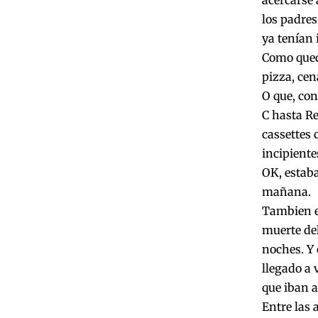
acercarse 
los padres
ya tenían
Como queda
pizza, cen
O que, con
C hasta Re
cassettes 
incipiente
OK, estaba
mañana.
Tambien es
muerte del
noches. Y 
llegado a 
que iban a
Entre las 