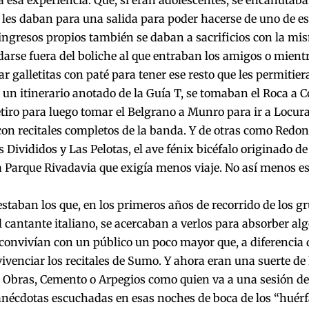
a esa experiencia. Que, si eran adolescentes, se encanutab
 les daban para una salida para poder hacerse de uno de eso
 ingresos propios también se daban a sacrificios con la m
rse fuera del boliche al que entraban los amigos o mient
ar galletitas con paté para tener ese resto que les permitiera
 un itinerario anotado de la Guía T, se tomaban el Roca a Co
tiro para luego tomar el Belgrano a Munro para ir a Locur
con recitales completos de la banda. Y de otras como Redon
s Divididos y Las Pelotas, el ave fénix bicéfalo originado d
 Parque Rivadavia que exigía menos viaje. No así menos es
taban los que, en los primeros años de recorrido de los gr
 cantante italiano, se acercaban a verlos para absorber alg
convivían con un público un poco mayor que, a diferencia de
vivenciar los recitales de Sumo. Y ahora eran una suerte d
 Obras, Cemento o Arpegios como quien va a una sesión de
anécdotas escuchadas en esas noches de boca de los “huérf