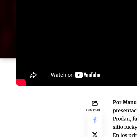
Por Manue
presentac
COMPARTIR
Prodan,
f
sitio
fuck
En los pr