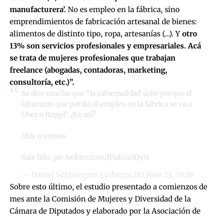
manufacturera’.
No es empleo en la fábrica, sino
emprendimientos de fabricación artesanal de bienes:
alimentos de distinto tipo, ropa, artesanías (…). Y
otro
13% son servicios profesionales y empresariales. Acá
se trata de mujeres profesionales que trabajan
freelance (abogadas, contadoras, marketing,
consultoría, etc.)”.
Se dice mucho que “la informalidad sube porque el
laburante que perdió el empleo en la fábrica se va a
Uber o Rappi”. ¿Es así?
Más o menos.
Sale hilo.
pic.twitter.com/lFuEcaXOyN
— Daniel Schteingart (@danyscht)
June 23, 2026
Sobre esto último, el estudio presentado a comienzos de
mes ante la Comisión de Mujeres y Diversidad de la
Cámara de Diputados y
elaborado por la Asociación de