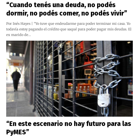
“Cuando tenés una deuda, no podés
dormir, no podés comer, no podés vivir”
Por Inés Hayes | “Yo tuve que endeudarme para poder terminar mi casa. Yo
todavía estoy pagando el crédito que saqué para poder pagar mis deudas. El
ex marido de…
“En este escenario no hay futuro para las
PyMES”