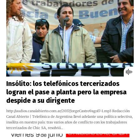
Insólito: los telefónicos tercerizados
logran el pase a planta pero la empresa
despide a su dirigente
http://audios.canalabierto.com.ar/2017/JorgeCastro9ago17-1.mp3 Redacción
Canal Abierto | Telefónica de Argentina llevó adelante una política selectiva,
insólita en nuestro país: tras varios años de conflicto con los trabajadores
tercerizados de Chic SA, resolvió…