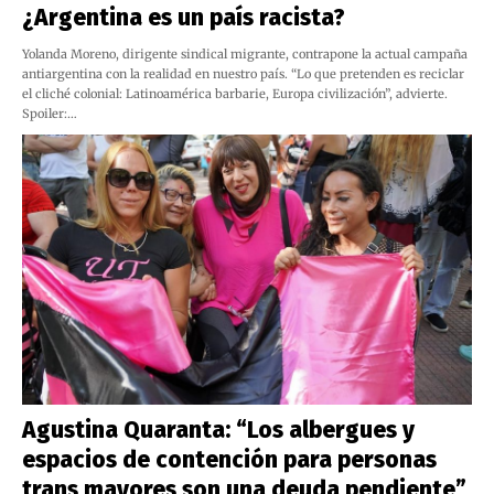
¿Argentina es un país racista?
Yolanda Moreno, dirigente sindical migrante, contrapone la actual campaña
antiargentina con la realidad en nuestro país. “Lo que pretenden es reciclar
el cliché colonial: Latinoamérica barbarie, Europa civilización”, advierte.
Spoiler:…
Agustina Quaranta: “Los albergues y
espacios de contención para personas
trans mayores son una deuda pendiente”