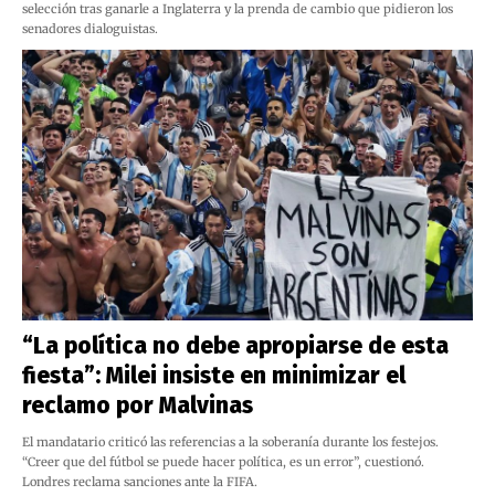
selección tras ganarle a Inglaterra y la prenda de cambio que pidieron los
senadores dialoguistas.
“La política no debe apropiarse de esta
fiesta”: Milei insiste en minimizar el
reclamo por Malvinas
El mandatario criticó las referencias a la soberanía durante los festejos.
“Creer que del fútbol se puede hacer política, es un error”, cuestionó.
Londres reclama sanciones ante la FIFA.