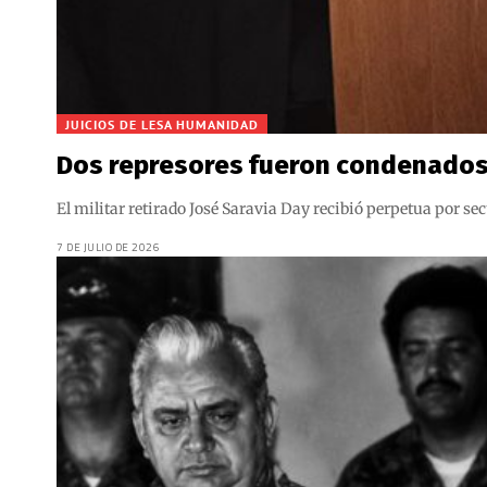
JUICIOS DE LESA HUMANIDAD
Dos represores fueron condenados 
El militar retirado José Saravia Day recibió perpetua por s
7 DE JULIO DE 2026