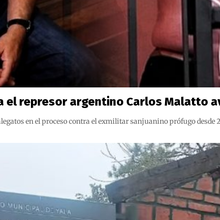
 el represor argentino Carlos Malatto av
os alegatos en el proceso contra el exmilitar sanjuanino prófugo desd