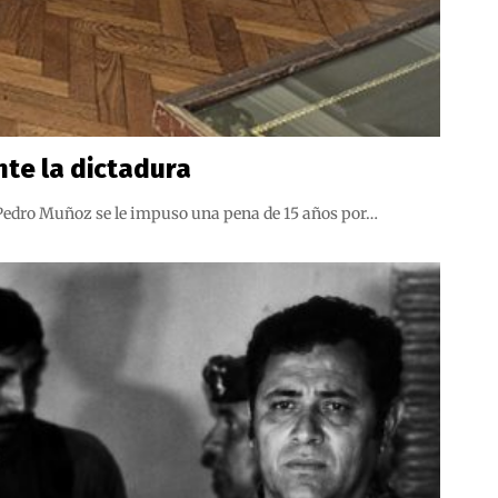
nte la dictadura
ía Pedro Muñoz se le impuso una pena de 15 años por…