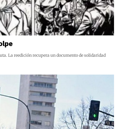
olpe
auta. La reedición recupera un documento de solidaridad