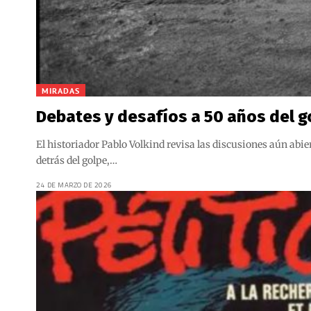
MIRADAS
Debates y desafíos a 50 años del g
El historiador Pablo Volkind revisa las discusiones aún abie
detrás del golpe,…
24 DE MARZO DE 2026