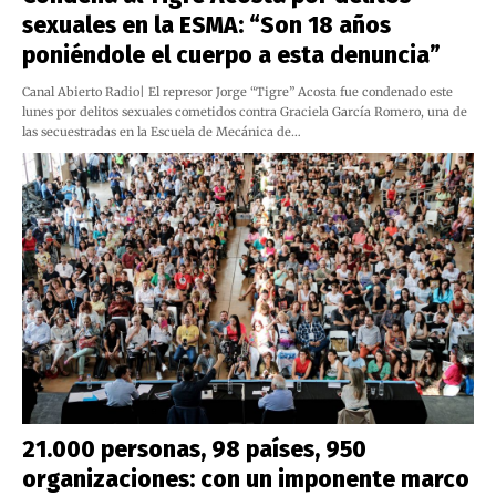
sexuales en la ESMA: “Son 18 años
poniéndole el cuerpo a esta denuncia”
Canal Abierto Radio| El represor Jorge “Tigre” Acosta fue condenado este
lunes por delitos sexuales cometidos contra Graciela García Romero, una de
las secuestradas en la Escuela de Mecánica de…
21.000 personas, 98 países, 950
organizaciones: con un imponente marco