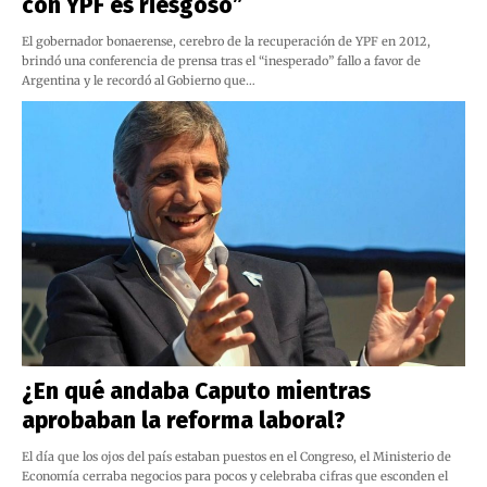
con YPF es riesgoso”
El gobernador bonaerense, cerebro de la recuperación de YPF en 2012,
brindó una conferencia de prensa tras el “inesperado” fallo a favor de
Argentina y le recordó al Gobierno que…
¿En qué andaba Caputo mientras
aprobaban la reforma laboral?
El día que los ojos del país estaban puestos en el Congreso, el Ministerio de
Economía cerraba negocios para pocos y celebraba cifras que esconden el