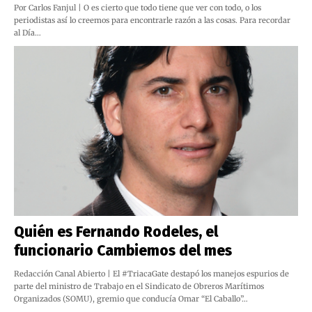
Por Carlos Fanjul | O es cierto que todo tiene que ver con todo, o los
periodistas así lo creemos para encontrarle razón a las cosas. Para recordar
al Día…
Quién es Fernando Rodeles, el
funcionario Cambiemos del mes
Redacción Canal Abierto | El #TriacaGate destapó los manejos espurios de
parte del ministro de Trabajo en el Sindicato de Obreros Marítimos
Organizados (SOMU), gremio que conducía Omar “El Caballo”…