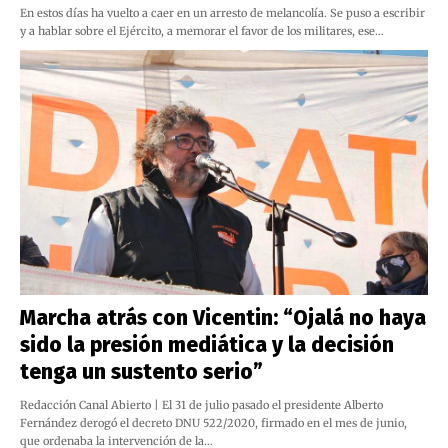
En estos días ha vuelto a caer en un arresto de melancolía. Se puso a escribir
y a hablar sobre el Ejército, a memorar el favor de los militares, ese…
Marcha atrás con Vicentin: “Ojalá no haya
sido la presión mediática y la decisión
tenga un sustento serio”
Redacción Canal Abierto | El 31 de julio pasado el presidente Alberto
Fernández derogó el decreto DNU 522/2020, firmado en el mes de junio,
que ordenaba la intervención de la…