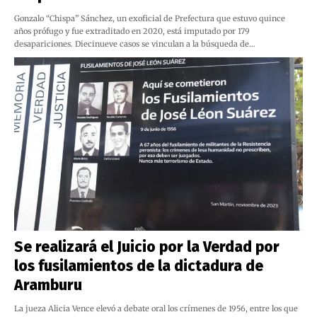
Gonzalo “Chispa” Sánchez, un exoficial de Prefectura que estuvo quince
años prófugo y fue extraditado en 2020, está imputado por 179
desapariciones. Diecinueve casos se vinculan a la búsqueda de…
Se realizará el Juicio por la Verdad por
los fusilamientos de la dictadura de
Aramburu
La jueza Alicia Vence elevó a debate oral los crímenes de 1956, entre los que