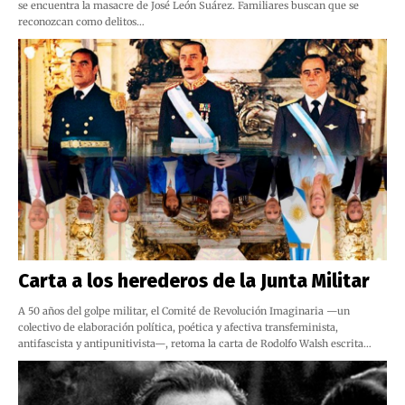
se encuentra la masacre de José León Suárez. Familiares buscan que se
reconozcan como delitos…
Carta a los herederos de la Junta Militar
A 50 años del golpe militar, el Comité de Revolución Imaginaria —un
colectivo de elaboración política, poética y afectiva transfeminista,
antifascista y antipunitivista—, retoma la carta de Rodolfo Walsh escrita…