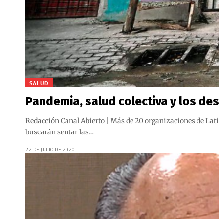
SALUD
Pandemia, salud colectiva y los de
Redacción Canal Abierto | Más de 20 organizaciones de Lati
buscarán sentar las…
22 DE JULIO DE 2020