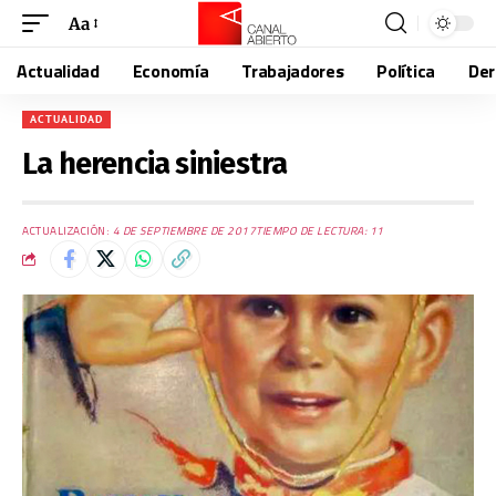
Aa
Actualidad
Economía
Trabajadores
Política
De
ACTUALIDAD
La herencia siniestra
ACTUALIZACIÓN:
4 DE SEPTIEMBRE DE 2017
TIEMPO DE LECTURA: 11