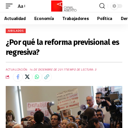
Aa
Actualidad
Economía
Trabajadores
Política
De
JUBILADOS
¿Por qué la reforma previsional es
regresiva?
ACTUALIZACIÓN:
14 DE DICIEMBRE DE 2017
TIEMPO DE LECTURA: 3