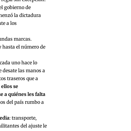
del gobierno de
menzó la dictadura
te a los
gundas marcas.
y hasta el número de
“cada uno hace lo
le desate las manos a
tos traseros que a
 ellos se
 a quiénes les falta
os del país rumbo a
edia
: transporte,
litantes del ajuste le