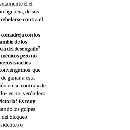
solamente él el
nteligencia, de sus
rebelarse contra el
a comadreja con los
cambio de los
ncia del desengaño?
, médicos pero no
eros israelíes.
ro convengamos que
 de ganar a esta
ión en su contra y de
erlo- es un verdadero
victoria? Es muy
cuando los golpes
 del bloqueo
esidentes o