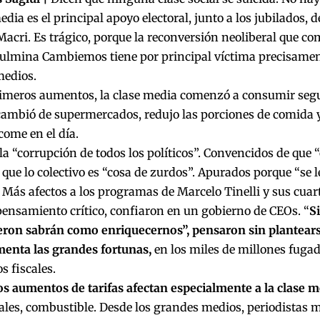
edia es el principal apoyo electoral, junto a los jubilados, 
acri. Es trágico, porque la reconversión neoliberal que co
culmina Cambiemos tiene por principal víctima precisamen
medios.
rimeros aumentos, la clase media comenzó a consumir se
cambió de supermercados, redujo las porciones de comida 
come en el día.
la “corrupción de todos los políticos”. Convencidos de que 
 que lo colectivo es “cosa de zurdos”. Apurados porque “se 
”. Más afectos a los programas de Marcelo Tinelli y sus cuar
 pensamiento crítico, confiaron en un gobierno de CEOs. “
Si
eron sabrán como enriquecernos”, pensaron sin plantearse
menta las grandes fortunas,
en los miles de millones fugad
s fiscales.
os aumentos de tarifas afectan especialmente a la clase m
ales, combustible. Desde los grandes medios, periodistas mi