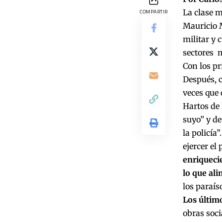
La clase m
COMPARTIR
Mauricio M
militar y 
sectores 
Con los p
Después, 
veces que 
Hartos de 
suyo” y de
la policía
ejercer el
enriqueci
lo que ali
los paraíso
Los últim
obras soci