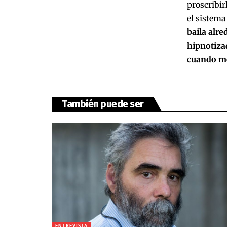
proscribir
el sistema
baila alr
hipnotizad
cuando men
También puede ser
ENTREVISTA