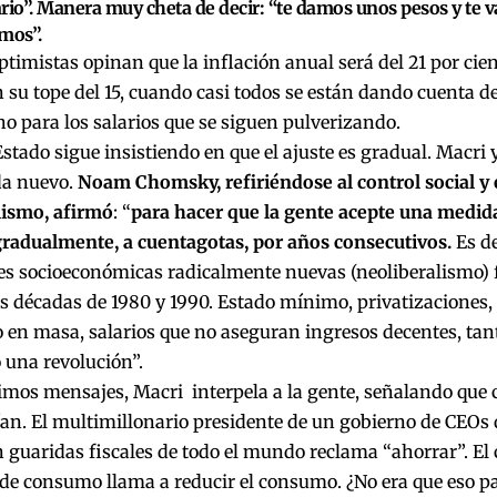
rio”. Manera muy cheta de decir: “te damos unos pesos y te va
mos”.
timistas opinan que la inflación anual será del 21 por cien
n su tope del 15, cuando casi todos se están dando cuenta 
cho para los salarios que se siguen pulverizando.
 Estado sigue insistiendo en que el ajuste es gradual. Macri 
a nuevo.
Noam Chomsky, refiriéndose al control social y e
lismo, afirmó
: “
para hacer que la gente acepte una medida
 gradualmente, a cuentagotas, por años consecutivos.
Es d
es socioeconómicas radicalmente nuevas (neoliberalismo)
s décadas de 1980 y 1990. Estado mínimo, privatizaciones, f
 en masa, salarios que no aseguran ingresos decentes, ta
 una revolución”.
timos mensajes, Macri interpela a la gente, señalando qu
an. El multimillonario presidente de un gobierno de CEOs 
 guaridas fiscales de todo el mundo reclama “ahorrar”. El 
de consumo llama a reducir el consumo. ¿No era que eso pa