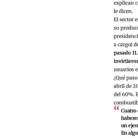
explican c
le dicen.
El sector 
su produc
presidenci
a cargo) d
pasado 11
invirtieron
usuarios e
¿Qué paso 
abril de 2
del 60%. E
combustibl
Cuatro 
haberes
un ejemp
En algu