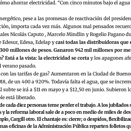
ómo ahorrar electricidad. “Con cinco minutos bajo el agua 
energético, pese a las promesas de reactivación del presid
ción, importa cada vez más. Algunos mal pensados recuer
ales Nicolás Caputo , Marcelo Mindlin y Rogelio Pagano d
e Edesur, Edesa, Edelap y
casi todas las distribuidoras qu
.300 millones de pesos. Ganaron 942 mil millones por me
? Está a la vista: la electricidad se corta
y los apagones afe
l verano pasado.
con las tarifas de gas? Aumentaron en la Ciudad de Buenos
018, de un 400 a 920%. Todavía falta el agua, que se incr
l subte se irá a $11 en mayo y a $12,50 en junio. Subieron lo
e está liberado.
de cada diez personas teme perder el trabajo. A los jubilados 
 y la reforma laboral sale de a poco en medio de miles de des
lo, Cargill otro. El chantaje es: cierre; o despidos, flexibilizac
nas oficinas de la Administración Pública reparten folletos qu