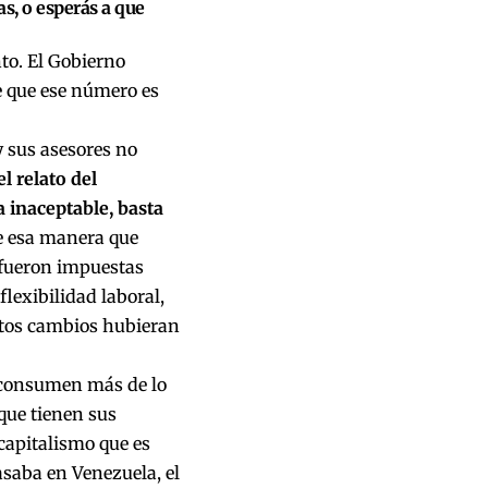
s, o esperás a que
to. El Gobierno
de que ese número es
y sus asesores no
l relato del
 inaceptable, basta
e esa manera que
 fueron impuestas
lexibilidad laboral,
ntos cambios hubieran
e consumen más de lo
que tienen sus
capitalismo que es
saba en Venezuela, el