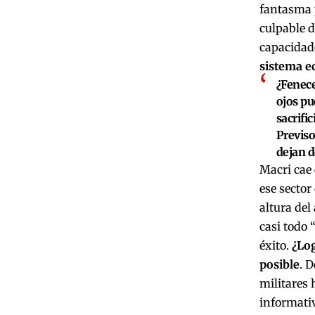
fantasma p
culpable d
capacidade
sistema e
¿Fenece
ojos pu
sacrifi
Previso
dejan d
Macri cae 
ese sector
altura del
casi todo 
éxito.
¿Log
posible
. 
militares 
informativ