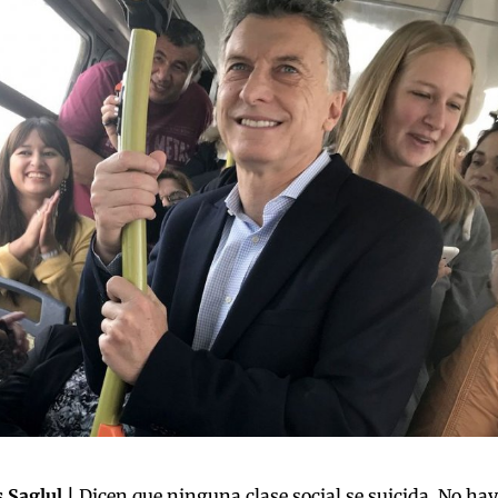
 Saglul |
Dicen que ninguna clase social se suicida. No hay