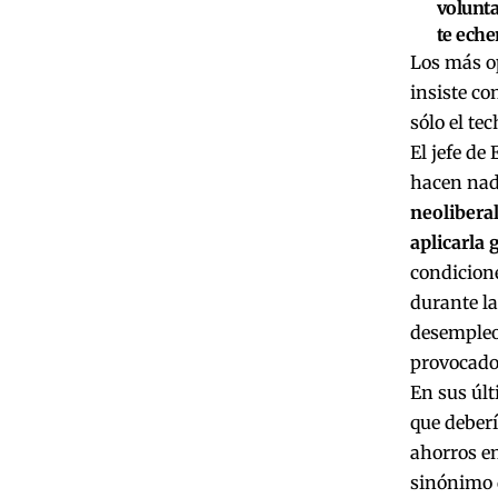
volunta
te eche
Los más op
insiste co
sólo el te
El jefe de
hacen nad
neolibera
aplicarla
condicion
durante la
desempleo
provocado
En sus úl
que deberí
ahorros en
sinónimo 