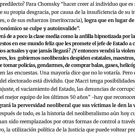
redilecto? Para Chomsky “hacer creer al individuo que es 
e su propia desgracia, por causa de la insuficiencia de su i
s, o de sus esfuerzos (meritocracia),
logra que en lugar de 
conómico se culpe y autoinvalide”.
rá de a poco la clase media como la ardilla hipnotizada por l
estos en ese mundo feliz que les promete el jefe de Estado a 
cios actuales y que jamás llegará? ¿Y entonces vendrá la viole
res, los gobiernos neoliberales despiden estatales, maestros
e tomar policías, gendarmes, de comprar balas, gases, helicópt
en las encuestas. Una mayoría dice que no lo votaría. Pe
 del electorado está dividido. Que Macri tenga posibilidades
 ajuste, el vaciamiento del Estado, las denuncias de corrupc
“el mejor equipo de los últimos 50 años” -hay que reconoc
rará la perversidad neoliberal que sus víctimas le den la 
Después de todo, es la historia del neoliberalismo aún hoy 
han sido reemplazados por otras formas de control a través
o, la utilización política de la Justicia que puede voltear pr