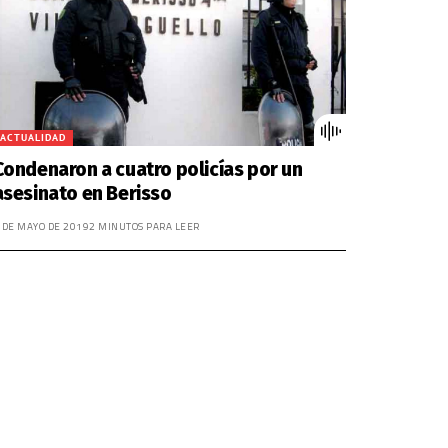
disminuir
el
volumen.
ACTUALIDAD
Condenaron a cuatro policías por un
asesinato en Berisso
 DE MAYO DE 2019
2 MINUTOS PARA LEER