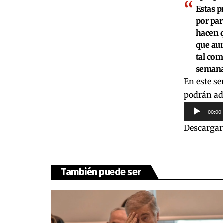
Estas p
por par
hacen q
que aum
tal com
semanas
En este se
podrán adq
Reproduct
00:00
de
Descargar
audio
También puede ser