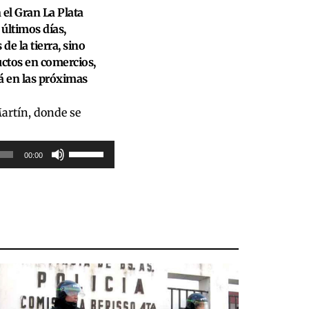
para
 el Gran La Plata
aumentar
 últimos días,
o
de la tierra, sino
disminuir
uctos en comercios,
rá en las próximas
el
volumen.
Martín, donde se
Utiliza
00:00
las
teclas
de
flecha
arriba/abajo
para
aumentar
o