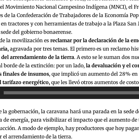
el Movimiento Nacional Campesino Indígena (MNCI), el Fre
es de la Confederación de Trabajadores de la Economía Pop
en tractores y con herramientas de trabajo a la Plaza San 
a sede del gobierno bonaerense.
de la movilización es
reclamar por la declaración de la e
ria,
agravada por tres temas. El primero es un reclamo hist
 del arrendamiento de la tierra
. A esto se le suman dos nu
al borde de la extinción: por un lado,
la devaluación y el co
s finales de insumos
, que implicó un aumento del 28% en l
l tarifazo energético,
que les llevó otros aumentos de costo
or
la gobernación, la caravana hará una parada en la sede d
 de energía, para visibilizar el impacto que el aumento de 
ucción. A modo de ejemplo, hay productores que hoy pagan
r el arrendamiento de la tierra.