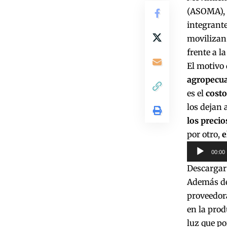
(ASOMA), 
integrant
movilizan 
frente a l
El motivo 
agropecua
es el
costo
los dejan 
los precio
por otro,
e
Reproduct
00:00
de
Descargar
audio
Además de 
proveedora
en la prod
luz que po