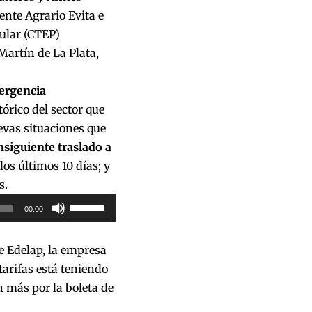
nte Agrario Evita e
ular (CTEP)
Martín de La Plata,
mergencia
órico del sector que
evas situaciones que
nsiguiente traslado a
os últimos 10 días; y
s.
Utiliza
00:00
las
teclas
e Edelap, la empresa
de
tarifas está teniendo
flecha
 más por la boleta de
arriba/abajo