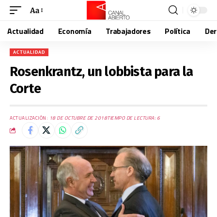
Aa
Actualidad
Economía
Trabajadores
Política
De
ACTUALIDAD
Rosenkrantz, un lobbista para la
Corte
ACTUALIZACIÓN:
18 DE OCTUBRE DE 2018
TIEMPO DE LECTURA: 6