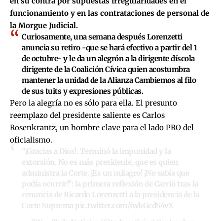
en su contra por supuestas irregularidades en el
funcionamiento y en las contrataciones de personal de
la Morgue Judicial.
Curiosamente, una semana después Lorenzetti
anuncia su retiro -que se hará efectivo a partir del 1
de octubre- y le da un alegrón a la dirigente díscola
dirigente de la Coalición Cívica quien acostumbra
mantener la unidad de la Alianza Cambiemos al filo
de sus tuits y expresiones públicas.
Pero la alegría no es sólo para ella. El presunto
reemplazo del presidente saliente es Carlos
Rosenkrantz, un hombre clave para el lado PRO del
oficialismo.
"¡Gracias a Dios!. Terminó la impunidad y la
extorsión. No es más presidente, que es quien
administra la Corte. ¡Es un milagro! ¡No sabía que
podía ocurrir!": la primera reflexión de Carrió tras la
renuncia de Ricardo Lorenzetti a la presidencia de la
Corte Suprema
pic.twitter.com/iwkGcdS4vX