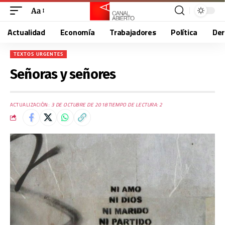
Aa
Actualidad
Economía
Trabajadores
Política
De
TEXTOS URGENTES
Señoras y señores
ACTUALIZACIÓN:
3 DE OCTUBRE DE 2018
TIEMPO DE LECTURA: 2