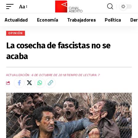
Aa
Actualidad
Economía
Trabajadores
Política
De
OPINIÓN
La cosecha de fascistas no se
acaba
ACTUALIZACIÓN:
6 DE OCTUBRE DE 2018
TIEMPO DE LECTURA: 7