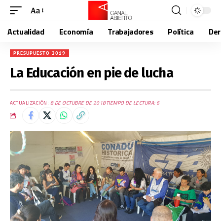
Aa
Actualidad
Economía
Trabajadores
Política
De
PRESUPUESTO 2019
La Educación en pie de lucha
ACTUALIZACIÓN:
8 DE OCTUBRE DE 2018
TIEMPO DE LECTURA: 6