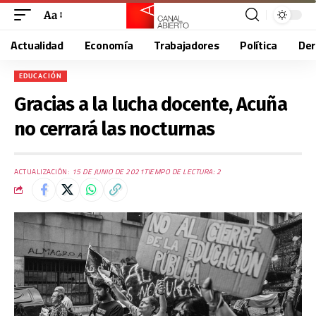
Aa
Actualidad
Economía
Trabajadores
Política
De
EDUCACIÓN
Gracias a la lucha docente, Acuña
no cerrará las nocturnas
ACTUALIZACIÓN:
15 DE JUNIO DE 2021
TIEMPO DE LECTURA: 2