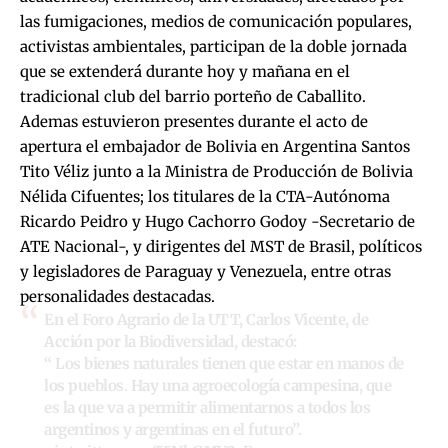
las fumigaciones, medios de comunicación populares,
activistas ambientales, participan de la doble jornada
que se extenderá durante hoy y mañana en el
tradicional club del barrio porteño de Caballito.
Ademas estuvieron presentes durante el acto de
apertura el embajador de Bolivia en Argentina Santos
Tito Véliz junto a la Ministra de Producción de Bolivia
Nélida Cifuentes; los titulares de la CTA-Autónoma
Ricardo Peidro y Hugo Cachorro Godoy -Secretario de
ATE Nacional-, y dirigentes del MST de Brasil, políticos
y legisladores de Paraguay y Venezuela, entre otras
personalidades destacadas.
En el Foro Agrario de la UTT, Carlos Vicente, de
Acción por la Biodiversidad, destacó:
“ Los bienes naturales tienen que estar en manos de
los pueblos. Hay una agroecología campesina, que
es la que va a permitir alimentarnos a todos los
argentinos y argentinas en el futuro”.