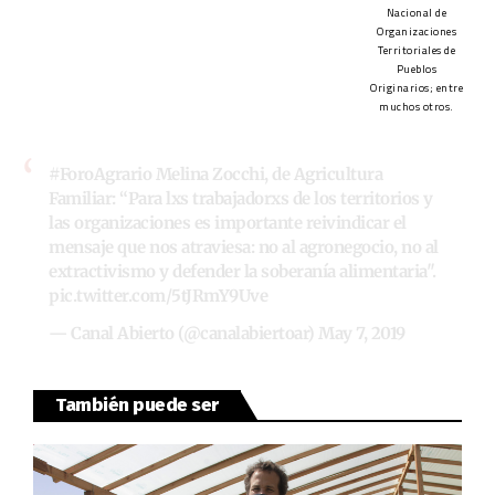
Nacional de
Organizaciones
Territoriales de
Pueblos
Originarios; entre
muchos otros.
#ForoAgrario
Melina Zocchi, de Agricultura
Familiar: “Para lxs trabajadorxs de los territorios y
las organizaciones es importante reivindicar el
mensaje que nos atraviesa: no al agronegocio, no al
extractivismo y defender la soberanía alimentaria".
pic.twitter.com/5tJRmY9Uve
— Canal Abierto (@canalabiertoar)
May 7, 2019
También puede ser