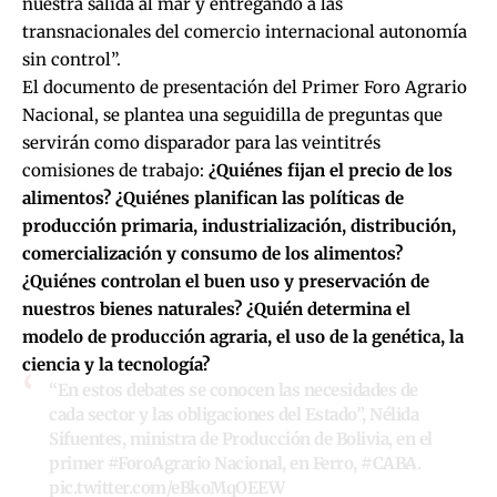
nuestra salida al mar y entregando a las
transnacionales del comercio internacional autonomía
sin control”.
El documento de presentación del Primer Foro Agrario
Nacional, se plantea una seguidilla de preguntas que
servirán como disparador para las veintitrés
comisiones de trabajo:
¿Quiénes fijan el precio de los
alimentos? ¿Quiénes planifican las políticas de
producción primaria, industrialización, distribución,
comercialización y consumo de los alimentos?
¿Quiénes controlan el buen uso y preservación de
nuestros bienes naturales? ¿Quién determina el
modelo de producción agraria, el uso de la genética, la
ciencia y la tecnología?
“En estos debates se conocen las necesidades de
cada sector y las obligaciones del Estado”, Nélida
Sifuentes, ministra de Producción de Bolivia, en el
primer
#ForoAgrario
Nacional, en Ferro,
#CABA
.
pic.twitter.com/eBkoMqOEEW