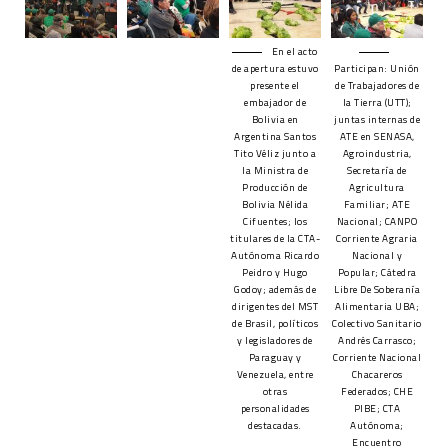
En el acto
de apertura estuvo
Participan: Unión
presente el
de Trabajadores de
embajador de
la Tierra (UTT);
Bolivia en
juntas internas de
Argentina Santos
ATE en SENASA,
Tito Véliz junto a
Agroindustria,
la Ministra de
Secretaría de
Producción de
Agricultura
Bolivia Nélida
Familiar; ATE
Cifuentes; los
Nacional; CANPO
titulares de la CTA-
Corriente Agraria
Autónoma Ricardo
Nacional y
Peidro y Hugo
Popular; Cátedra
Godoy; además de
Libre De Soberanía
dirigentes del MST
Alimentaria UBA;
de Brasil, políticos
Colectivo Sanitario
y legisladores de
Andrés Carrasco;
Paraguay y
Corriente Nacional
Venezuela, entre
Chacareros
otras
Federados; CHE
personalidades
PIBE; CTA
destacadas.
Autónoma;
Encuentro