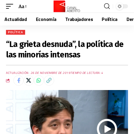
Aa
Actualidad
Economía
Trabajadores
Política
De
POLÍTICA
“La grieta desnuda”, la política de
las minorías intensas
ACTUALIZACIÓN:
26 DE NOVIEMBRE DE 2019
TIEMPO DE LECTURA: 4